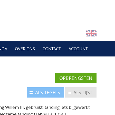
NDA
OVER ONS
CONTACT
ACCOUNT
OPBRENGSTEN
ALS TEGELS
ALS LIJST
g Willem III, gebruikt, tanding iets bijgewerkt
 zeldzame tanding!! [NVPH € 1250]