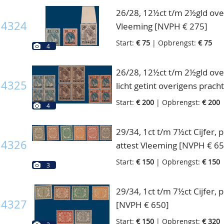
26/28, 12½ct t/m 2½gld overd
4324
Vleeming [NVPH € 275]
Start:
€ 75
| Opbrengst:
€ 75
4
26/28, 12½ct t/m 2½gld overd
4325
licht getint overigens prac
Start:
€ 200
| Opbrengst:
€ 200
4
29/34, 1ct t/m 7½ct Cijfer, 
4326
attest Vleeming [NVPH € 65
Start:
€ 150
| Opbrengst:
€ 150
3
29/34, 1ct t/m 7½ct Cijfer, 
4327
[NVPH € 650]
Start:
€ 150
| Opbrengst:
€ 320