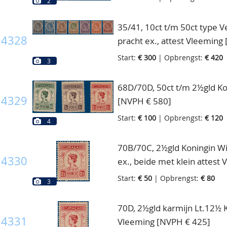
2
35/41, 10ct t/m 50ct type Ve
4328
pracht ex., attest Vleeming
Start:
€ 300
| Opbrengst:
€ 420
3
68D/70D, 50ct t/m 2½gld Kon
4329
[NVPH € 580]
Start:
€ 100
| Opbrengst:
€ 120
4
70B/70C, 2½gld Koningin Wil
4330
ex., beide met klein attest
Start:
€ 50
| Opbrengst:
€ 80
3
70D, 2½gld karmijn Lt.12½ Ko
4331
Vleeming [NVPH € 425]