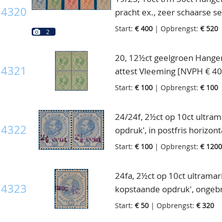
4320
pracht ex., zeer schaarse s
Start:
€ 400
| Opbrengst:
€ 520
2
20, 12½ct geelgroen Hangend 
4321
attest Vleeming [NVPH € 4
Start:
€ 100
| Opbrengst:
€ 100
24/24f, 2½ct op 10ct ultram
4322
opdruk', in postfris horizon
voor postfris in catalogus!
Start:
€ 100
| Opbrengst:
€ 1200
24fa, 2½ct op 10ct ultramar
4323
kopstaande opdruk', ongebr
€ 300]
Start:
€ 50
| Opbrengst:
€ 320