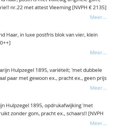
erie!! nr.22 met attest Vleeming [NVPH € 2135]
Meer...
Haar, in luxe postfris blok van vier, klein
00++]
Meer...
arijn Hulpzegel 1895, variëteit; 'met dubbele
taal paar met gewoon ex., pracht ex., geen prijs
! attest Vleeming [NVPH € 345+++]
Meer...
ijn Hulpzegel 1895, opdrukafwijking 'met
uikt zonder gom, pracht ex., schaars!! [NVPH
Meer...