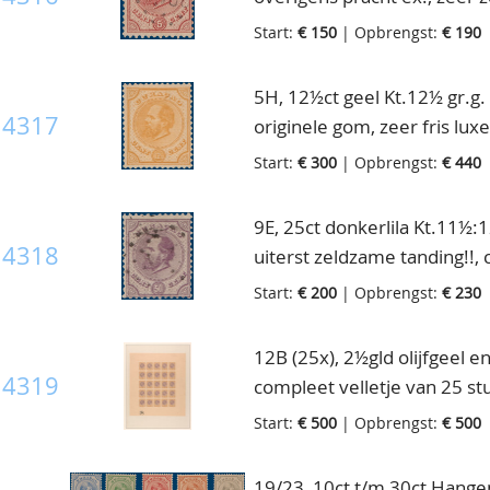
Start:
€ 150
| Opbrengst:
€ 190
5H, 12½ct geel Kt.12½ gr.g. 
4317
originele gom, zeer fris luxe
maar enkele ex. postfris b
Start:
€ 300
| Opbrengst:
€ 440
9E, 25ct donkerlila Kt.11½:1
4318
uiterst zeldzame tanding!!
Start:
€ 200
| Opbrengst:
€ 230
12B (25x), 2½gld olijfgeel en 
4319
compleet velletje van 25 st
schaars! [NVPH € 1750+++]
Start:
€ 500
| Opbrengst:
€ 500
19/23, 10ct t/m 30ct Hangen