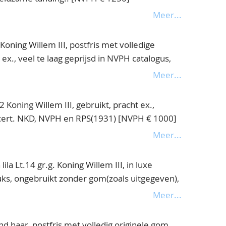
Meer...
Koning Willem III, postfris met volledige
 ex., veel te laag geprijsd in NVPH catalogus,
ekend!! cert. NKD [NVPH € 700++]
Meer...
2 Koning Willem III, gebruikt, pracht ex.,
, cert. NKD, NVPH en RPS(1931) [NVPH € 1000]
Meer...
lila Lt.14 gr.g. Koning Willem III, in luxe
uks, ongebruikt zonder gom(zoals uitgegeven),
Meer...
d haar, postfris met volledig originele gom,