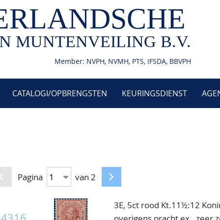
ERLANDSCHE
N MUNTENVEILING B.V.
Member: NVPH, NVMH, PTS, IFSDA, BBVPH
CATALOGI/OPBRENGSTEN
KEURINGSDIENST
AGE
Pagina
van 2
3E, 5ct rood Kt.11½:12 Konin
4316
overigens pracht ex., zeer