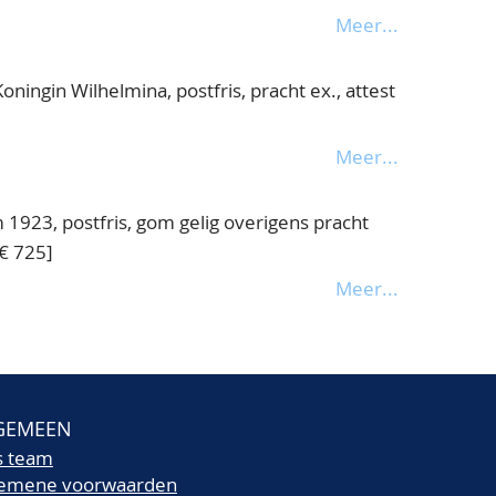
Meer...
ningin Wilhelmina, postfris, pracht ex., attest
Meer...
m 1923, postfris, gom gelig overigens pracht
€ 725]
Meer...
GEMEEN
s team
gemene voorwaarden