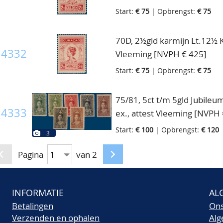
Start:
€ 75
| Opbrengst:
€ 75
70D, 2½gld karmijn Lt.12½ Ko
4332
Vleeming [NVPH € 425]
Start:
€ 75
| Opbrengst:
€ 75
75/81, 5ct t/m 5gld Jubileu
4333
ex., attest Vleeming [NVPH 
Start:
€ 100
| Opbrengst:
€ 120
3
Pagina
van 2
INFORMATIE
AL
Betalingen
On
Verzenden en ophalen
Al