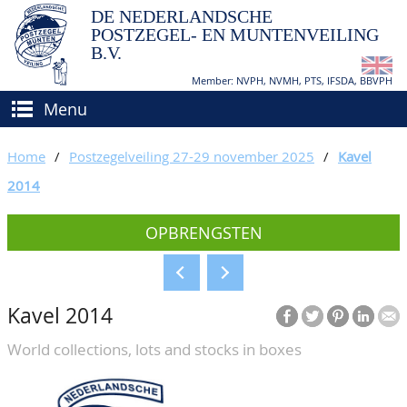
DE NEDERLANDSCHE
POSTZEGEL- EN MUNTENVEILING
B.V.
Member: NVPH, NVMH, PTS, IFSDA, BBVPH
Menu
HOME
Home
/
Postzegelveiling 27-29 november 2025
/
Kavel
(VER)KOPEN
2014
BIEDEN
Hoe verkopen?
OPBRENGSTEN
TAXATIES
Hoe kopen?
CATALOGI/OPBRENGSTEN
Voorwaarden
Kavel 2014
KEURINGSDIENST
World collections, lots and stocks in boxes
AGENDA
OVER ONS