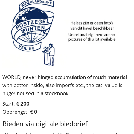
CONTACT
Ons Team
ACCOUNT
80 jarig bestaan
WORLD, never hinged accumulation of much material
with better inside, also imperfs etc., the cat. value is
huge! housed in a stockbook
Start:
€ 200
Opbrengst:
€ 0
Bieden via digitale biedbrief