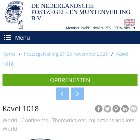
DE NEDERLANDSCHE
POSTZEGEL- EN MUNTENVEILING
B.V.
Member: NVPH, NVMH, PTS, IFSDA, BBVPH
Menu
HOME
Home
/
Postzegelveiling 27-29 november 2025
/
Kavel
(VER)KOPEN
1018
BIEDEN
Hoe verkopen?
OPBRENGSTEN
TAXATIES
Hoe kopen?
CATALOGI/OPBRENGSTEN
Voorwaarden
Kavel 1018
KEURINGSDIENST
World - Continents - Thematics etc. collections and lots -
AGENDA
World
OVER ONS