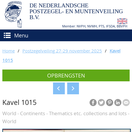
DE NEDERLANDSCHE
POSTZEGEL- EN MUNTENVEILING
B.V.
Member: NVPH, NVMH, PTS, IFSDA, BBVPH
Menu
HOME
Home
/
Postzegelveiling 27-29 november 2025
/
Kavel
(VER)KOPEN
1015
BIEDEN
Hoe verkopen?
OPBRENGSTEN
TAXATIES
Hoe kopen?
CATALOGI/OPBRENGSTEN
Voorwaarden
Kavel 1015
KEURINGSDIENST
World - Continents - Thematics etc. collections and lots -
AGENDA
World
OVER ONS