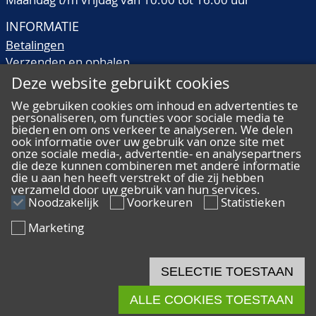
INFORMATIE
Betalingen
Verzenden en ophalen
Veilingtermen
Deze website gebruikt cookies
Literatuur
We gebruiken cookies om inhoud en advertenties te
Kwaliteitsomschrijvingen
personaliseren, om functies voor sociale media te
bieden en om ons verkeer te analyseren. We delen
Veelgestelde vragen
ook informatie over uw gebruik van onze site met
onze sociale media-, advertentie- en analysepartners
die deze kunnen combineren met andere informatie
die u aan hen heeft verstrekt of die zij hebben
verzameld door uw gebruik van hun services.
ALGEMEEN
Noodzakelijk
Voorkeuren
Statistieken
Ons team
Marketing
Algemene voorwaarden
Privacy
Disclaimer
SELECTIE TOESTAAN
Cookies
ALLE COOKIES TOESTAAN
© 2026 De Nederlandsche Postzegel- en Muntenveiling