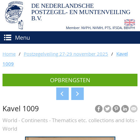
DE NEDERLANDSCHE
POSTZEGEL- EN MUNTENVEILING
B.V.
Member: NVPH, NVMH, PTS, IFSDA, BBVPH
Menu
HOME
Home
/
Postzegelveiling 27-29 november 2025
/
Kavel
(VER)KOPEN
1009
BIEDEN
Hoe verkopen?
OPBRENGSTEN
TAXATIES
Hoe kopen?
CATALOGI/OPBRENGSTEN
Voorwaarden
Kavel 1009
KEURINGSDIENST
World - Continents - Thematics etc. collections and lots -
AGENDA
World
OVER ONS