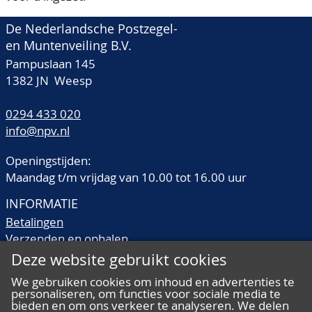
De Nederlandsche Postzegel-
en Muntenveiling B.V.
Pampuslaan 145
1382 JN Weesp
0294 433 020
info@npv.nl
Openingstijden:
Maandag t/m vrijdag van 10.00 tot 16.00 uur
INFORMATIE
Betalingen
Verzenden en ophalen
Veilingtermen
Deze website gebruikt cookies
Literatuur
We gebruiken cookies om inhoud en advertenties te
Kwaliteitsomschrijvingen
personaliseren, om functies voor sociale media te
Veelgestelde vragen
bieden en om ons verkeer te analyseren. We delen