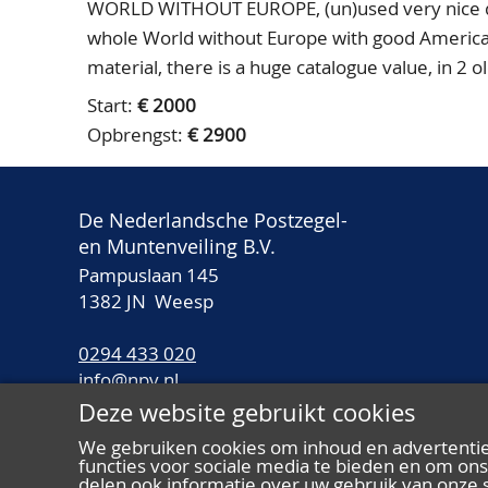
WORLD WITHOUT EUROPE, (un)used very nice quali
whole World without Europe with good American 
material, there is a huge catalogue value, in 2 
Start:
€ 2000
Opbrengst:
€ 2900
De Nederlandsche Postzegel-
en Muntenveiling B.V.
Pampuslaan 145
1382 JN Weesp
0294 433 020
info@npv.nl
Deze website gebruikt cookies
Openingstijden:
We gebruiken cookies om inhoud en advertentie
Maandag t/m vrijdag van 10.00 tot 16.00 uur
functies voor sociale media te bieden en om on
delen ook informatie over uw gebruik van onze s