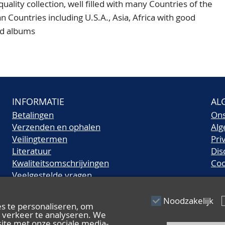
ty collection, well filled with many Countries of the
Countries including U.S.A., Asia, Africa with good
old albums
INFORMATIE
AL
Betalingen
On
Verzenden en ophalen
Al
Veilingtermen
Pri
Literatuur
Dis
Kwaliteitsomschrijvingen
Coo
Veelgestelde vragen
Noodzakelijk
s te personaliseren, om
s verkeer te analyseren. We
ite met onze sociale media-,