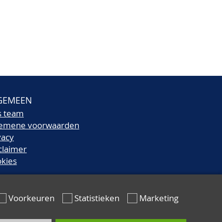
GEMEEN
s team
gemene voorwaarden
vacy
claimer
kies
Voorkeuren
Statistieken
Marketing