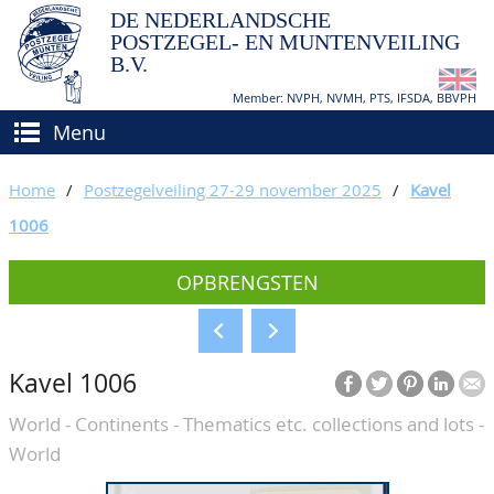
DE NEDERLANDSCHE
POSTZEGEL- EN MUNTENVEILING
B.V.
Member: NVPH, NVMH, PTS, IFSDA, BBVPH
Menu
HOME
Home
/
Postzegelveiling 27-29 november 2025
/
Kavel
(VER)KOPEN
1006
BIEDEN
Hoe verkopen?
OPBRENGSTEN
TAXATIES
Hoe kopen?
CATALOGI/OPBRENGSTEN
Voorwaarden
Kavel 1006
KEURINGSDIENST
World - Continents - Thematics etc. collections and lots -
AGENDA
World
OVER ONS