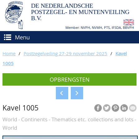
DE NEDERLANDSCHE
POSTZEGEL- EN MUNTENVEILING
B.V.
Member: NVPH, NVMH, PTS, IFSDA, BBVPH
Menu
HOME
Home
/
Postzegelveiling 27-29 november 2025
/
Kavel
(VER)KOPEN
1005
BIEDEN
Hoe verkopen?
OPBRENGSTEN
TAXATIES
Hoe kopen?
CATALOGI/OPBRENGSTEN
Voorwaarden
Kavel 1005
KEURINGSDIENST
World - Continents - Thematics etc. collections and lots -
AGENDA
World
OVER ONS