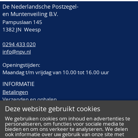
De Nederlandsche Postzegel-
en Muntenveiling B.V.
Pampuslaan 145
1382 JN Weesp
0294 433 020
info@npv.nl
Openingstijden:
Maandag t/m vrijdag van 10.00 tot 16.00 uur
INFORMATIE
Betalingen
Verzenden en ophalen
Veilingtermen
Deze website gebruikt cookies
Literatuur
We gebruiken cookies om inhoud en advertenties te
Kwaliteitsomschrijvingen
personaliseren, om functies voor sociale media te
Veelgestelde vragen
bieden en om ons verkeer te analyseren. We delen
ook informatie over uw gebruik van onze site met