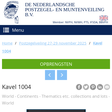
DE NEDERLANDSCHE
POSTZEGEL- EN MUNTENVEILING
B.V.
Member: NVPH, NVMH, PTS, IFSDA, BBVPH
Menu
HOME
Home
/
Postzegelveiling 27-29 november 2025
/
Kavel
(VER)KOPEN
1004
BIEDEN
Hoe verkopen?
OPBRENGSTEN
TAXATIES
Hoe kopen?
CATALOGI/OPBRENGSTEN
Voorwaarden
Kavel 1004
KEURINGSDIENST
World - Continents - Thematics etc. collections and lots -
AGENDA
World
OVER ONS