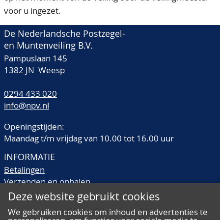
voor u ingezet.
De Nederlandsche Postzegel-
en Muntenveiling B.V.
Pampuslaan 145
1382 JN Weesp
0294 433 020
info@npv.nl
Openingstijden:
Maandag t/m vrijdag van 10.00 tot 16.00 uur
INFORMATIE
Betalingen
Verzenden en ophalen
Veilingtermen
Deze website gebruikt cookies
Literatuur
We gebruiken cookies om inhoud en advertenties te
Kwaliteitsomschrijvingen