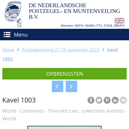
DE NEDERLANDSCHE
POSTZEGEL- EN MUNTENVEILING
B.V.
Member: NVPH, NVMH, PTS, IFSDA, BBVPH
Menu
HOME
Home
/
Postzegelveiling 27-29 november 2025
/
Kavel
(VER)KOPEN
1003
BIEDEN
Hoe verkopen?
OPBRENGSTEN
TAXATIES
Hoe kopen?
CATALOGI/OPBRENGSTEN
Voorwaarden
Kavel 1003
KEURINGSDIENST
World - Continents - Thematics etc. collections and lots -
AGENDA
World
OVER ONS