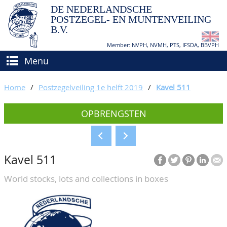
DE NEDERLANDSCHE
POSTZEGEL- EN MUNTENVEILING
B.V.
Member: NVPH, NVMH, PTS, IFSDA, BBVPH
Menu
HOME
Home
/
Postzegelveiling 1e helft 2019
/
Kavel 511
(VER)KOPEN
OPBRENGSTEN
BIEDEN
Hoe verkopen?
TAXATIES
Hoe kopen?
Kavel 511
CATALOGI/OPBRENGSTEN
Voorwaarden
World stocks, lots and collections in boxes
KEURINGSDIENST
AGENDA
OVER ONS