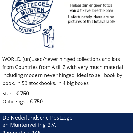
CONTACT
Ons Team
ACCOUNT
80 jarig bestaan
WORLD, (un)used/never hinged collections and lots
from Countries from A till Z with very much material
including modern never hinged, ideal to sell book by
book, in 53 stockbooks, in 4 big boxes
Start:
€ 750
Opbrengst:
€ 750
De Nederlandsche Postzegel-
en Muntenveiling B.V.
Pampuslaan 145