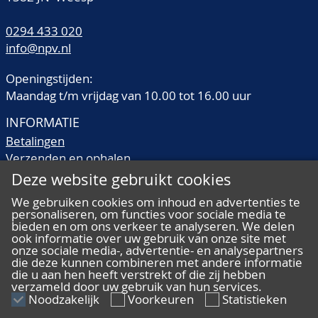
0294 433 020
info@npv.nl
Openingstijden:
Maandag t/m vrijdag van 10.00 tot 16.00 uur
INFORMATIE
Betalingen
Verzenden en ophalen
Veilingtermen
Deze website gebruikt cookies
Literatuur
We gebruiken cookies om inhoud en advertenties te
Kwaliteitsomschrijvingen
personaliseren, om functies voor sociale media te
Veelgestelde vragen
bieden en om ons verkeer te analyseren. We delen
ook informatie over uw gebruik van onze site met
onze sociale media-, advertentie- en analysepartners
die deze kunnen combineren met andere informatie
die u aan hen heeft verstrekt of die zij hebben
verzameld door uw gebruik van hun services.
ALGEMEEN
Noodzakelijk
Voorkeuren
Statistieken
Ons team