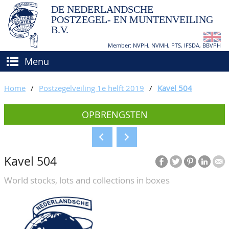
DE NEDERLANDSCHE
POSTZEGEL- EN MUNTENVEILING
B.V.
Member: NVPH, NVMH, PTS, IFSDA, BBVPH
Menu
HOME
Home
/
Postzegelveiling 1e helft 2019
/
Kavel 504
(VER)KOPEN
OPBRENGSTEN
BIEDEN
Hoe verkopen?
TAXATIES
Hoe kopen?
Kavel 504
CATALOGI/OPBRENGSTEN
Voorwaarden
World stocks, lots and collections in boxes
KEURINGSDIENST
AGENDA
OVER ONS