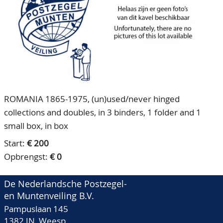
CONTACT
Ons Team
ACCOUNT
80 jarig bestaan
ROMANIA 1865-1975, (un)used/never hinged
collections and doubles, in 3 binders, 1 folder and 1
small box, in box
Start:
€ 200
Opbrengst:
€ 0
De Nederlandsche Postzegel-
en Muntenveiling B.V.
Pampuslaan 145
1382 JN Weesp