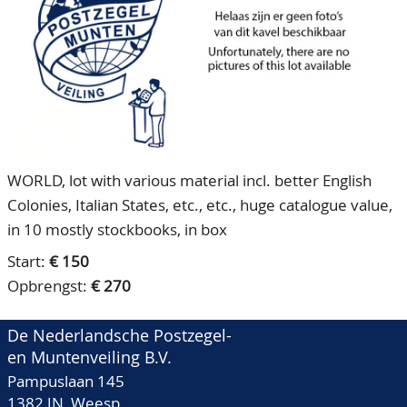
CONTACT
Ons Team
ACCOUNT
80 jarig bestaan
WORLD, lot with various material incl. better English
Colonies, Italian States, etc., etc., huge catalogue value,
in 10 mostly stockbooks, in box
Start:
€ 150
Opbrengst:
€ 270
De Nederlandsche Postzegel-
en Muntenveiling B.V.
Pampuslaan 145
1382 JN Weesp