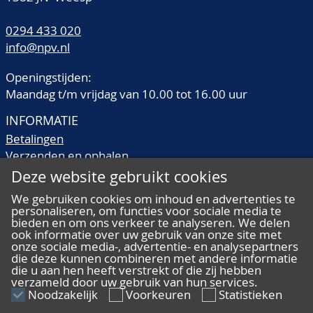
0294 433 020
info@npv.nl
Openingstijden:
Maandag t/m vrijdag van 10.00 tot 16.00 uur
INFORMATIE
Betalingen
Verzenden en ophalen
Veilingtermen
Deze website gebruikt cookies
Literatuur
We gebruiken cookies om inhoud en advertenties te
Kwaliteitsomschrijvingen
personaliseren, om functies voor sociale media te
Veelgestelde vragen
bieden en om ons verkeer te analyseren. We delen
ook informatie over uw gebruik van onze site met
onze sociale media-, advertentie- en analysepartners
die deze kunnen combineren met andere informatie
die u aan hen heeft verstrekt of die zij hebben
verzameld door uw gebruik van hun services.
ALGEMEEN
Noodzakelijk
Voorkeuren
Statistieken
Ons team