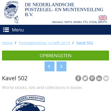
DE NEDERLANDSCHE
POSTZEGEL- EN MUNTENVEILING
B.V.
Member: NVPH, NVMH, PTS, IFSDA, BBVPH
Menu
HOME
Home
/
Postzegelveiling 1e helft 2019
/
Kavel 502
(VER)KOPEN
OPBRENGSTEN
BIEDEN
Hoe verkopen?
TAXATIES
Hoe kopen?
Kavel 502
CATALOGI/OPBRENGSTEN
Voorwaarden
World stocks, lots and collections in boxes
KEURINGSDIENST
AGENDA
OVER ONS