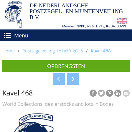
DE NEDERLANDSCHE
POSTZEGEL- EN MUNTENVEILING
B.V.
Member: NVPH, NVMH, PTS, IFSDA, BBVPH
Menu
HOME
Home
/
Postzegelveiling 1e helft 2015
/
Kavel 468
(VER)KOPEN
OPBRENGSTEN
BIEDEN
Hoe verkopen?
TAXATIES
Hoe kopen?
Kavel 468
CATALOGI/OPBRENGSTEN
Voorwaarden
World Collections, dealerstocks and lots in Boxes
KEURINGSDIENST
AGENDA
OVER ONS