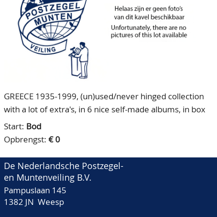
CONTACT
Ons Team
ACCOUNT
80 jarig bestaan
GREECE 1935-1999, (un)used/never hinged collection
with a lot of extra's, in 6 nice self-made albums, in box
Start:
Bod
Opbrengst:
€ 0
De Nederlandsche Postzegel-
en Muntenveiling B.V.
Pampuslaan 145
1382 JN Weesp