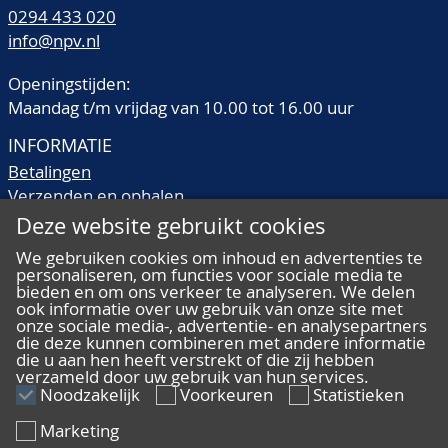
0294 433 020
info@npv.nl
Openingstijden:
Maandag t/m vrijdag van 10.00 tot 16.00 uur
INFORMATIE
Betalingen
Verzenden en ophalen
Veilingtermen
Deze website gebruikt cookies
Literatuur
We gebruiken cookies om inhoud en advertenties te
Kwaliteitsomschrijvingen
personaliseren, om functies voor sociale media te
Veelgestelde vragen
bieden en om ons verkeer te analyseren. We delen
ook informatie over uw gebruik van onze site met
onze sociale media-, advertentie- en analysepartners
die deze kunnen combineren met andere informatie
die u aan hen heeft verstrekt of die zij hebben
verzameld door uw gebruik van hun services.
ALGEMEEN
Noodzakelijk
Voorkeuren
Statistieken
Ons team
Marketing
Algemene voorwaarden