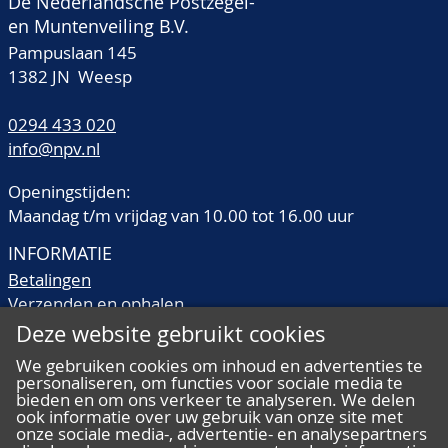
De Nederlandsche Postzegel-
en Muntenveiling B.V.
Pampuslaan 145
1382 JN Weesp
0294 433 020
info@npv.nl
Openingstijden:
Maandag t/m vrijdag van 10.00 tot 16.00 uur
INFORMATIE
Betalingen
Verzenden en ophalen
Veilingtermen
Deze website gebruikt cookies
Literatuur
We gebruiken cookies om inhoud en advertenties te
Kwaliteitsomschrijvingen
personaliseren, om functies voor sociale media te
Veelgestelde vragen
bieden en om ons verkeer te analyseren. We delen
ook informatie over uw gebruik van onze site met
onze sociale media-, advertentie- en analysepartners