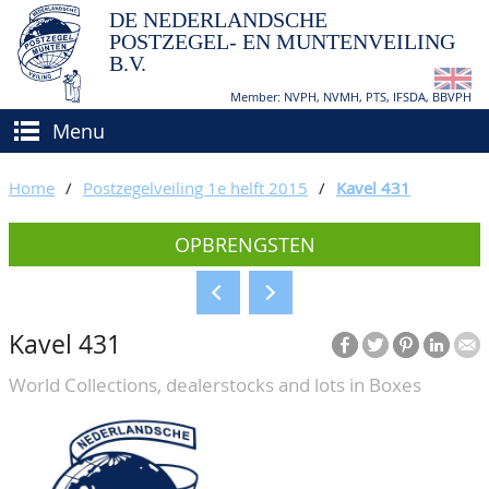
DE NEDERLANDSCHE
POSTZEGEL- EN MUNTENVEILING
B.V.
Member: NVPH, NVMH, PTS, IFSDA, BBVPH
Menu
HOME
Home
/
Postzegelveiling 1e helft 2015
/
Kavel 431
(VER)KOPEN
OPBRENGSTEN
BIEDEN
Hoe verkopen?
TAXATIES
Hoe kopen?
Kavel 431
CATALOGI/OPBRENGSTEN
Voorwaarden
World Collections, dealerstocks and lots in Boxes
KEURINGSDIENST
AGENDA
OVER ONS