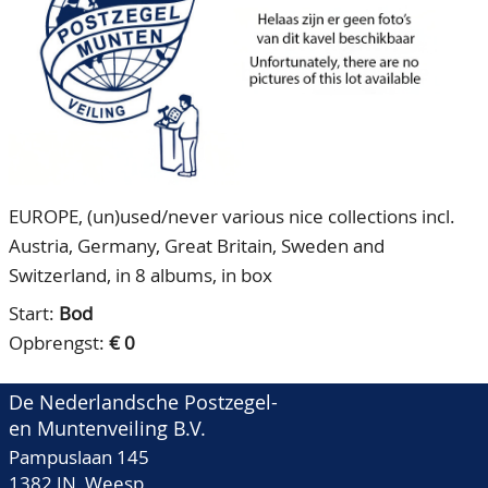
CONTACT
Ons Team
ACCOUNT
80 jarig bestaan
EUROPE, (un)used/never various nice collections incl.
Austria, Germany, Great Britain, Sweden and
Switzerland, in 8 albums, in box
Start:
Bod
Opbrengst:
€ 0
De Nederlandsche Postzegel-
en Muntenveiling B.V.
Pampuslaan 145
1382 JN Weesp