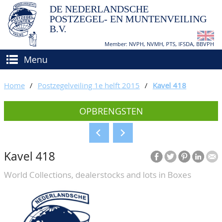
DE NEDERLANDSCHE
POSTZEGEL- EN MUNTENVEILING
B.V.
Member: NVPH, NVMH, PTS, IFSDA, BBVPH
Menu
HOME
Home
/
Postzegelveiling 1e helft 2015
/
Kavel 418
(VER)KOPEN
OPBRENGSTEN
BIEDEN
Hoe verkopen?
TAXATIES
Hoe kopen?
Kavel 418
CATALOGI/OPBRENGSTEN
Voorwaarden
World Collections, dealerstocks and lots in Boxes
KEURINGSDIENST
AGENDA
OVER ONS