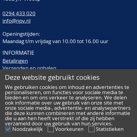
0294 433 020
info@npv.nl
Openingstijden:
Maandag t/m vrijdag van 10.00 tot 16.00 uur
INFORMATIE
Betalingen
Verzenden en ophalen
Veilingtermen
Deze website gebruikt cookies
Literatuur
We gebruiken cookies om inhoud en advertenties te
Kwaliteitsomschrijvingen
personaliseren, om functies voor sociale media te
Veelgestelde vragen
bieden en om ons verkeer te analyseren. We delen
ook informatie over uw gebruik van onze site met
onze sociale media-, advertentie- en analysepartners
die deze kunnen combineren met andere informatie
die u aan hen heeft verstrekt of die zij hebben
verzameld door uw gebruik van hun services.
ALGEMEEN
Noodzakelijk
Voorkeuren
Statistieken
Ons team