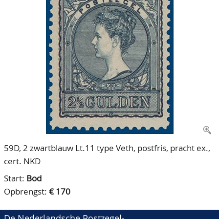
CONTACT
Ons Team
ACCOUNT
80 jarig bestaan
59D, 2 zwartblauw Lt.11 type Veth, postfris, pracht ex.,
cert. NKD
Start:
Bod
Opbrengst:
€ 170
De Nederlandsche Postzegel-