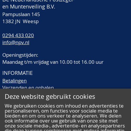
en Muntenveiling B.V.
Pampuslaan 145
1382 JN Weesp
0294 433 020
info@npv.nl
Openingstijden:
Maandag t/m vrijdag van 10.00 tot 16.00 uur
INFORMATIE
Betalingen
Verzenden en ophalen
Veilingtermen
Deze website gebruikt cookies
Literatuur
We gebruiken cookies om inhoud en advertenties te
Kwaliteitsomschrijvingen
personaliseren, om functies voor sociale media te
Veelgestelde vragen
bieden en om ons verkeer te analyseren. We delen
ook informatie over uw gebruik van onze site met
onze sociale media-, advertentie- en analysepartners
die deze kunnen combineren met andere informatie