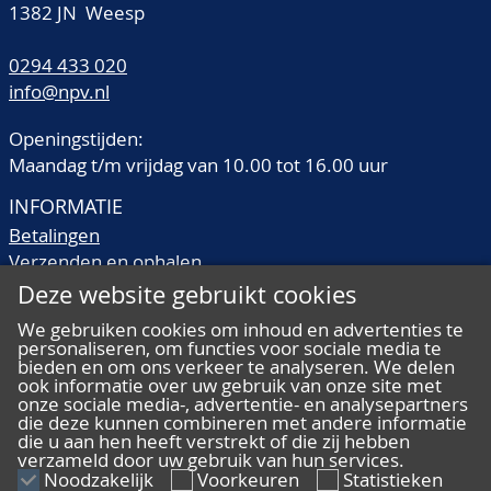
1382 JN Weesp
0294 433 020
info@npv.nl
Openingstijden:
Maandag t/m vrijdag van 10.00 tot 16.00 uur
INFORMATIE
Betalingen
Verzenden en ophalen
Veilingtermen
Deze website gebruikt cookies
Literatuur
We gebruiken cookies om inhoud en advertenties te
Kwaliteitsomschrijvingen
personaliseren, om functies voor sociale media te
bieden en om ons verkeer te analyseren. We delen
Veelgestelde vragen
ook informatie over uw gebruik van onze site met
onze sociale media-, advertentie- en analysepartners
die deze kunnen combineren met andere informatie
die u aan hen heeft verstrekt of die zij hebben
verzameld door uw gebruik van hun services.
ALGEMEEN
Noodzakelijk
Voorkeuren
Statistieken