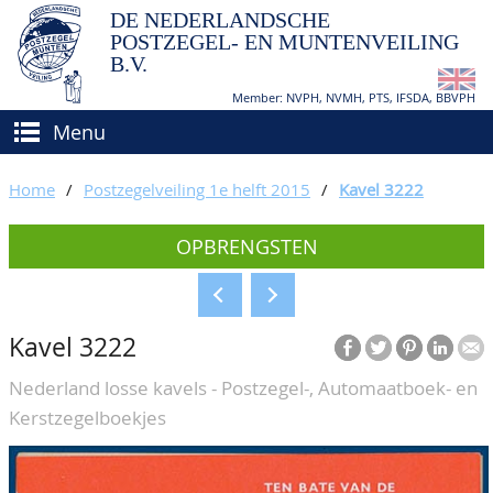
DE NEDERLANDSCHE
POSTZEGEL- EN MUNTENVEILING
B.V.
Member: NVPH, NVMH, PTS, IFSDA, BBVPH
Menu
HOME
Home
/
Postzegelveiling 1e helft 2015
/
Kavel 3222
(VER)KOPEN
OPBRENGSTEN
BIEDEN
Hoe verkopen?
TAXATIES
Hoe kopen?
Kavel 3222
CATALOGI/OPBRENGSTEN
Voorwaarden
Nederland losse kavels - Postzegel-, Automaatboek- en
KEURINGSDIENST
Kerstzegelboekjes
AGENDA
OVER ONS