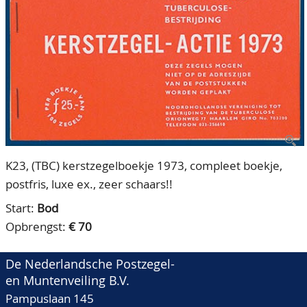
CONTACT
Ons Team
ACCOUNT
80 jarig bestaan
K23, (TBC) kerstzegelboekje 1973, compleet boekje,
postfris, luxe ex., zeer schaars!!
Start:
Bod
Opbrengst:
€ 70
De Nederlandsche Postzegel-
en Muntenveiling B.V.
Pampuslaan 145