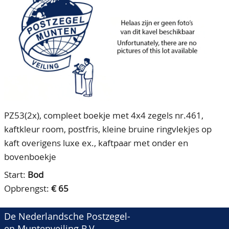
CONTACT
Ons Team
ACCOUNT
80 jarig bestaan
PZ53(2x), compleet boekje met 4x4 zegels nr.461,
kaftkleur room, postfris, kleine bruine ringvlekjes op
kaft overigens luxe ex., kaftpaar met onder en
bovenboekje
Start:
Bod
Opbrengst:
€ 65
De Nederlandsche Postzegel-
en Muntenveiling B.V.