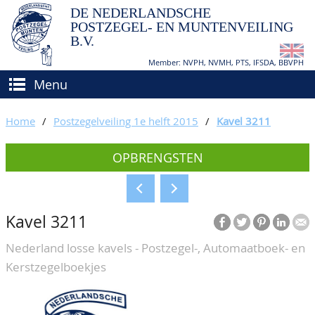
DE NEDERLANDSCHE
POSTZEGEL- EN MUNTENVEILING
B.V.
Member: NVPH, NVMH, PTS, IFSDA, BBVPH
Menu
HOME
Home
/
Postzegelveiling 1e helft 2015
/
Kavel 3211
(VER)KOPEN
OPBRENGSTEN
BIEDEN
Hoe verkopen?
TAXATIES
Hoe kopen?
Kavel 3211
CATALOGI/OPBRENGSTEN
Voorwaarden
Nederland losse kavels - Postzegel-, Automaatboek- en
KEURINGSDIENST
Kerstzegelboekjes
AGENDA
OVER ONS