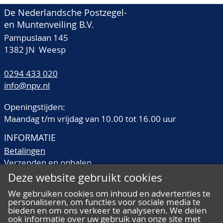
De Nederlandsche Postzegel-
en Muntenveiling B.V.
Pampuslaan 145
1382 JN Weesp
0294 433 020
info@npv.nl
Openingstijden:
Maandag t/m vrijdag van 10.00 tot 16.00 uur
INFORMATIE
Betalingen
Verzenden en ophalen
Veilingtermen
Deze website gebruikt cookies
Literatuur
We gebruiken cookies om inhoud en advertenties te
Kwaliteitsomschrijvingen
personaliseren, om functies voor sociale media te
Veelgestelde vragen
bieden en om ons verkeer te analyseren. We delen
ook informatie over uw gebruik van onze site met