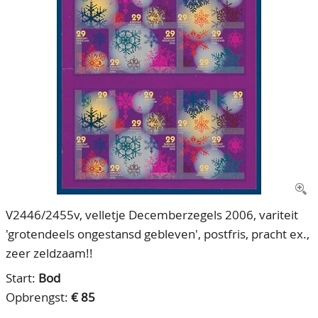
CONTACT
Ons Team
ACCOUNT
80 jarig bestaan
V2446/2455v, velletje Decemberzegels 2006, variteit
'grotendeels ongestansd gebleven', postfris, pracht ex.,
zeer zeldzaam!!
Start:
Bod
Opbrengst:
€ 85