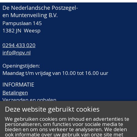
De Nederlandsche Postzegel-
en Muntenveiling B.V.
Pampuslaan 145
1382 JN Weesp
0294 433 020
info@npv.nl
Openingstijden:
Maandag t/m vrijdag van 10.00 tot 16.00 uur
INFORMATIE
Betalingen
Verzenden en ophalen
Veilingtermen
Deze website gebruikt cookies
Literatuur
We gebruiken cookies om inhoud en advertenties te
Kwaliteitsomschrijvingen
personaliseren, om functies voor sociale media te
Veelgestelde vragen
bieden en om ons verkeer te analyseren. We delen
ook informatie over uw gebruik van onze site met