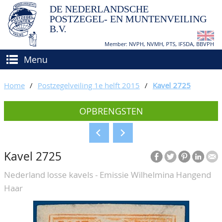
DE NEDERLANDSCHE
POSTZEGEL- EN MUNTENVEILING
B.V.
Member: NVPH, NVMH, PTS, IFSDA, BBVPH
Menu
HOME
Home
/
Postzegelveiling 1e helft 2015
/
Kavel 2725
(VER)KOPEN
OPBRENGSTEN
BIEDEN
Hoe verkopen?
TAXATIES
Hoe kopen?
Kavel 2725
CATALOGI/OPBRENGSTEN
Voorwaarden
Nederland losse kavels - Emissie Wilhelmina Hangend
KEURINGSDIENST
Haar
AGENDA
OVER ONS