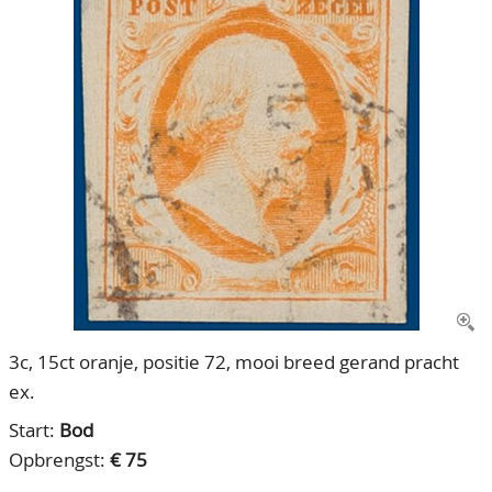
CONTACT
Ons Team
ACCOUNT
80 jarig bestaan
3c, 15ct oranje, positie 72, mooi breed gerand pracht
ex.
Start:
Bod
Opbrengst:
€ 75