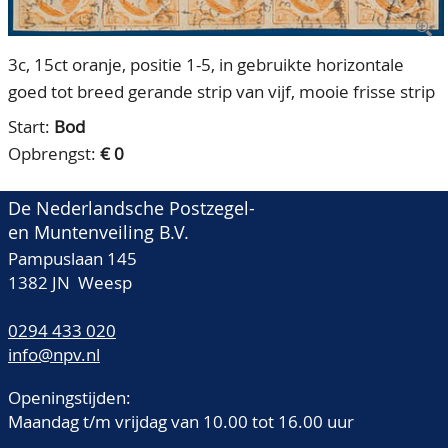
CONTACT
Ons Team
3c, 15ct oranje, positie 1-5, in gebruikte horizontale
ACCOUNT
80 jarig bestaan
goed tot breed gerande strip van vijf, mooie frisse strip
Start:
Bod
Opbrengst:
€ 0
De Nederlandsche Postzegel-
en Muntenveiling B.V.
Pampuslaan 145
1382 JN Weesp
0294 433 020
info@npv.nl
Openingstijden:
Maandag t/m vrijdag van 10.00 tot 16.00 uur