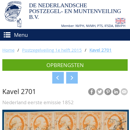
DE NEDERLANDSCHE
POSTZEGEL- EN MUNTENVEILING
B.V.
Member: NVPH, NVMH, PTS, IFSDA, BBVPH
Menu
HOME
Home
/
Postzegelveiling 1e helft 2015
/
Kavel 2701
(VER)KOPEN
OPBRENGSTEN
BIEDEN
Hoe verkopen?
TAXATIES
Hoe kopen?
Kavel 2701
CATALOGI/OPBRENGSTEN
Voorwaarden
Nederland eerste emissie 1852
KEURINGSDIENST
AGENDA
OVER ONS