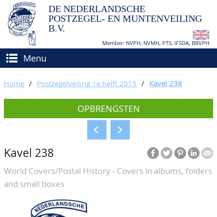
DE NEDERLANDSCHE
POSTZEGEL- EN MUNTENVEILING
B.V.
Member: NVPH, NVMH, PTS, IFSDA, BBVPH
Menu
HOME
Home
/
Postzegelveiling 1e helft 2015
/
Kavel 238
(VER)KOPEN
OPBRENGSTEN
BIEDEN
Hoe verkopen?
TAXATIES
Hoe kopen?
Kavel 238
CATALOGI/OPBRENGSTEN
Voorwaarden
World Covers/Postal History - Covers in albums, folders
KEURINGSDIENST
and small boxes
AGENDA
OVER ONS