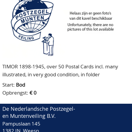
CONTACT
Ons Team
ACCOUNT
80 jarig bestaan
TIMOR 1898-1945, over 50 Postal Cards incl. many
illustrated, in very good condition, in folder
Start:
Bod
Opbrengst:
€ 0
De Nederlandsche Postzegel-
en Muntenveiling B.V.
Pampuslaan 145
1382 JN Weesp