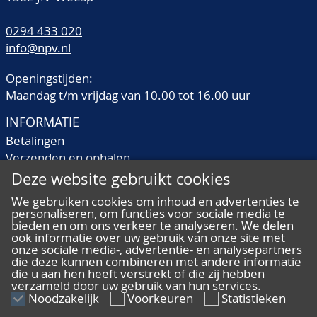
0294 433 020
info@npv.nl
Openingstijden:
Maandag t/m vrijdag van 10.00 tot 16.00 uur
INFORMATIE
Betalingen
Verzenden en ophalen
Veilingtermen
Deze website gebruikt cookies
Literatuur
We gebruiken cookies om inhoud en advertenties te
Kwaliteitsomschrijvingen
personaliseren, om functies voor sociale media te
Veelgestelde vragen
bieden en om ons verkeer te analyseren. We delen
ook informatie over uw gebruik van onze site met
onze sociale media-, advertentie- en analysepartners
die deze kunnen combineren met andere informatie
die u aan hen heeft verstrekt of die zij hebben
verzameld door uw gebruik van hun services.
ALGEMEEN
Noodzakelijk
Voorkeuren
Statistieken
Ons team