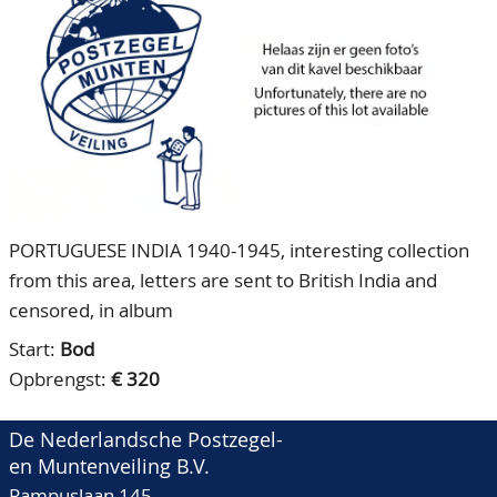
CONTACT
Ons Team
ACCOUNT
80 jarig bestaan
PORTUGUESE INDIA 1940-1945, interesting collection
from this area, letters are sent to British India and
censored, in album
Start:
Bod
Opbrengst:
€ 320
De Nederlandsche Postzegel-
en Muntenveiling B.V.
Pampuslaan 145