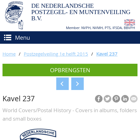
DE NEDERLANDSCHE
POSTZEGEL- EN MUNTENVEILING
B.V.
Member: NVPH, NVMH, PTS, IFSDA, BBVPH
Menu
HOME
Home
/
Postzegelveiling 1e helft 2015
/
Kavel 237
(VER)KOPEN
OPBRENGSTEN
BIEDEN
Hoe verkopen?
TAXATIES
Hoe kopen?
Kavel 237
CATALOGI/OPBRENGSTEN
Voorwaarden
World Covers/Postal History - Covers in albums, folders
KEURINGSDIENST
and small boxes
AGENDA
OVER ONS