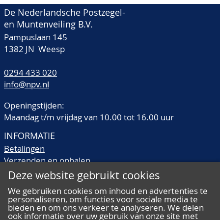
De Nederlandsche Postzegel-
en Muntenveiling B.V.
Pampuslaan 145
1382 JN Weesp
0294 433 020
info@npv.nl
Openingstijden:
Maandag t/m vrijdag van 10.00 tot 16.00 uur
INFORMATIE
Betalingen
Verzenden en ophalen
Veilingtermen
Deze website gebruikt cookies
Literatuur
We gebruiken cookies om inhoud en advertenties te
Kwaliteitsomschrijvingen
personaliseren, om functies voor sociale media te
Veelgestelde vragen
bieden en om ons verkeer te analyseren. We delen
ook informatie over uw gebruik van onze site met