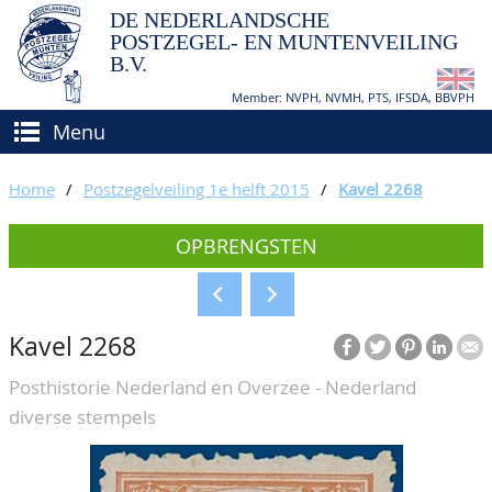
DE NEDERLANDSCHE
POSTZEGEL- EN MUNTENVEILING
B.V.
Member: NVPH, NVMH, PTS, IFSDA, BBVPH
Menu
HOME
Home
/
Postzegelveiling 1e helft 2015
/
Kavel 2268
(VER)KOPEN
OPBRENGSTEN
BIEDEN
Hoe verkopen?
TAXATIES
Hoe kopen?
Kavel 2268
CATALOGI/OPBRENGSTEN
Voorwaarden
Posthistorie Nederland en Overzee - Nederland
KEURINGSDIENST
diverse stempels
AGENDA
OVER ONS