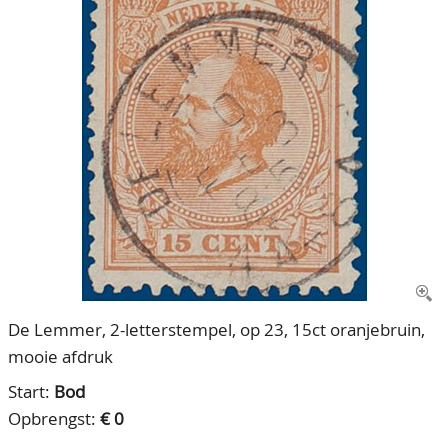
CONTACT
Ons Team
ACCOUNT
80 jarig bestaan
De Lemmer, 2-letterstempel, op 23, 15ct oranjebruin,
mooie afdruk
Start:
Bod
Opbrengst:
€ 0