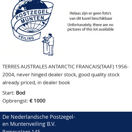
CONTACT
Ons Team
ACCOUNT
80 jarig bestaan
TERRES AUSTRALES ANTARCTIC FRANCAIS(TAAF) 1956-
2004, never hinged dealer stock, good quality stock
already priced, in dealer book
Start:
Bod
Opbrengst:
€ 1000
De Nederlandsche Postzegel-
en Muntenveiling B.V.
Pampuslaan 145