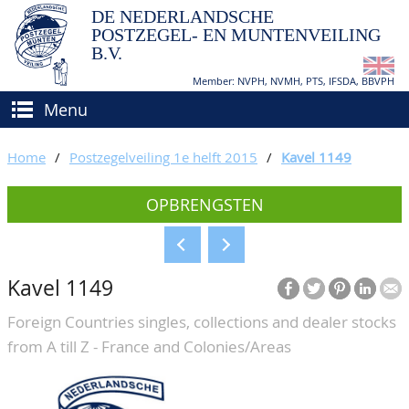
DE NEDERLANDSCHE
POSTZEGEL- EN MUNTENVEILING
B.V.
Member: NVPH, NVMH, PTS, IFSDA, BBVPH
Menu
HOME
Home
/
Postzegelveiling 1e helft 2015
/
Kavel 1149
(VER)KOPEN
OPBRENGSTEN
BIEDEN
Hoe verkopen?
TAXATIES
Hoe kopen?
Kavel 1149
CATALOGI/OPBRENGSTEN
Voorwaarden
Foreign Countries singles, collections and dealer stocks
KEURINGSDIENST
from A till Z - France and Colonies/Areas
AGENDA
OVER ONS