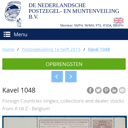
DE NEDERLANDSCHE
POSTZEGEL- EN MUNTENVEILING
B.V.
Member: NVPH, NVMH, PTS, IFSDA, BBVPH
Menu
HOME
Home
/
Postzegelveiling 1e helft 2015
/
Kavel 1048
(VER)KOPEN
OPBRENGSTEN
BIEDEN
Hoe verkopen?
TAXATIES
Hoe kopen?
Kavel 1048
CATALOGI/OPBRENGSTEN
Voorwaarden
Foreign Countries singles, collections and dealer stocks
KEURINGSDIENST
from A till Z - Belgium
AGENDA
OVER ONS