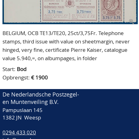
CONTACT
Ons Team
ACCOUNT
80 jarig bestaan
BELGIUM, OCB TE13/TE20, 25ct/3,75Fr. Telephone
stamps, third issue with value on sheetmargin, never
hinged, very fine, certificate Pierre Kaiser, catalogue
value 5.940,=, on albumpages, in folder
Start:
Bod
Opbrengst:
€ 1900
De Nederlandsche Postzegel-
en Muntenveiling B.V.
Pampuslaan 145
1382 JN Weesp
0294 433 020