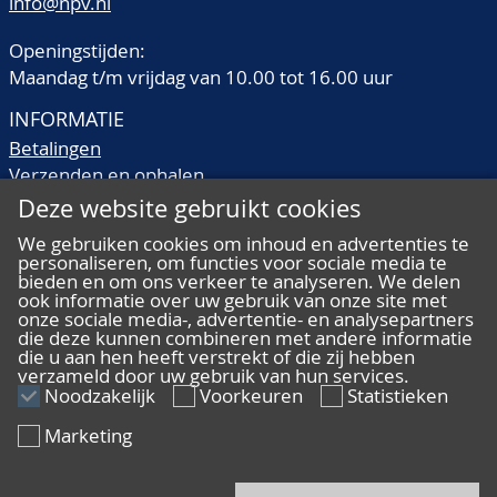
info@npv.nl
Openingstijden:
Maandag t/m vrijdag van 10.00 tot 16.00 uur
INFORMATIE
Betalingen
Verzenden en ophalen
Veilingtermen
Deze website gebruikt cookies
Literatuur
We gebruiken cookies om inhoud en advertenties te
Kwaliteitsomschrijvingen
personaliseren, om functies voor sociale media te
bieden en om ons verkeer te analyseren. We delen
Veelgestelde vragen
ook informatie over uw gebruik van onze site met
onze sociale media-, advertentie- en analysepartners
die deze kunnen combineren met andere informatie
die u aan hen heeft verstrekt of die zij hebben
verzameld door uw gebruik van hun services.
ALGEMEEN
Noodzakelijk
Voorkeuren
Statistieken
Ons team
Marketing
Algemene voorwaarden
Privacy