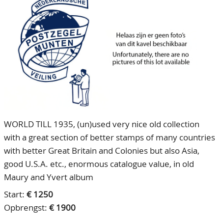
CONTACT
Ons Team
ACCOUNT
80 jarig bestaan
WORLD TILL 1935, (un)used very nice old collection
with a great section of better stamps of many countries
with better Great Britain and Colonies but also Asia,
good U.S.A. etc., enormous catalogue value, in old
Maury and Yvert album
Start:
€ 1250
Opbrengst:
€ 1900