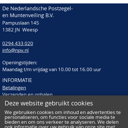
De Nederlandsche Postzegel-
en Muntenveiling B.V.
Pampuslaan 145
1382 JN Weesp
0294 433 020
info@npv.nl
Openingstijden:
Maandag t/m vrijdag van 10.00 tot 16.00 uur
INFORMATIE
Betalingen
Verzenden en ophalen
Veilingtermen
Deze website gebruikt cookies
Literatuur
We gebruiken cookies om inhoud en advertenties te
Kwaliteitsomschrijvingen
personaliseren, om functies voor sociale media te
Veelgestelde vragen
bieden en om ons verkeer te analyseren. We delen
ook informatie over uw gebruik van onze site met