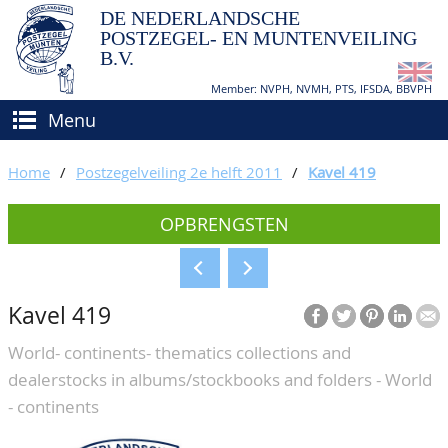
DE NEDERLANDSCHE
POSTZEGEL- EN MUNTENVEILING
B.V.
Member: NVPH, NVMH, PTS, IFSDA, BBVPH
Menu
HOME
Home
/
Postzegelveiling 2e helft 2011
/
Kavel 419
(VER)KOPEN
OPBRENGSTEN
BIEDEN
Hoe verkopen?
TAXATIES
Hoe kopen?
Kavel 419
CATALOGI/OPBRENGSTEN
Voorwaarden
World- continents- thematics collections and
KEURINGSDIENST
dealerstocks in albums/stockbooks and folders - World
AGENDA
- continents
OVER ONS