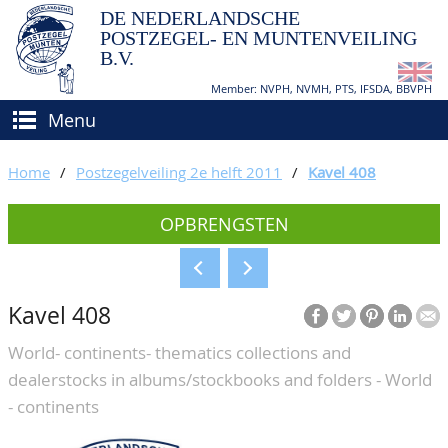
DE NEDERLANDSCHE
POSTZEGEL- EN MUNTENVEILING
B.V.
Member: NVPH, NVMH, PTS, IFSDA, BBVPH
Menu
HOME
Home
/
Postzegelveiling 2e helft 2011
/
Kavel 408
(VER)KOPEN
OPBRENGSTEN
BIEDEN
Hoe verkopen?
TAXATIES
Hoe kopen?
Kavel 408
CATALOGI/OPBRENGSTEN
Voorwaarden
World- continents- thematics collections and
KEURINGSDIENST
dealerstocks in albums/stockbooks and folders - World
AGENDA
- continents
OVER ONS