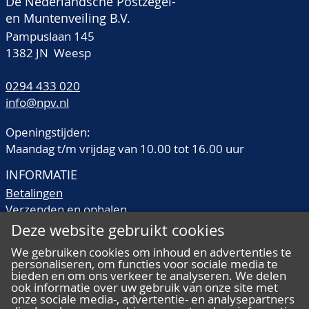
De Nederlandsche Postzegel-
en Muntenveiling B.V.
Pampuslaan 145
1382 JN Weesp
0294 433 020
info@npv.nl
Openingstijden:
Maandag t/m vrijdag van 10.00 tot 16.00 uur
INFORMATIE
Betalingen
Verzenden en ophalen
Veilingtermen
Deze website gebruikt cookies
Literatuur
We gebruiken cookies om inhoud en advertenties te
Kwaliteitsomschrijvingen
personaliseren, om functies voor sociale media te
Veelgestelde vragen
bieden en om ons verkeer te analyseren. We delen
ook informatie over uw gebruik van onze site met
onze sociale media-, advertentie- en analysepartners