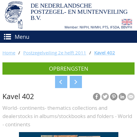
DE NEDERLANDSCHE
POSTZEGEL- EN MUNTENVEILING
B.V.
Member: NVPH, NVMH, PTS, IFSDA, BBVPH
Menu
HOME
Home
/
Postzegelveiling 2e helft 2011
/
Kavel 402
(VER)KOPEN
OPBRENGSTEN
BIEDEN
Hoe verkopen?
TAXATIES
Hoe kopen?
Kavel 402
CATALOGI/OPBRENGSTEN
Voorwaarden
World- continents- thematics collections and
KEURINGSDIENST
dealerstocks in albums/stockbooks and folders - World
AGENDA
- continents
OVER ONS