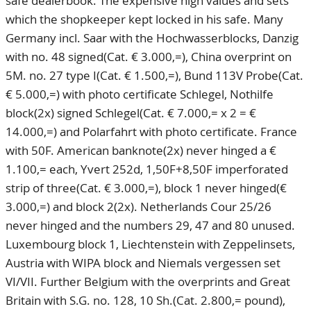
safe dealerbook. The expensive high values and sets
which the shopkeeper kept locked in his safe. Many
Germany incl. Saar with the Hochwasserblocks, Danzig
with no. 48 signed(Cat. € 3.000,=), China overprint on
5M. no. 27 type I(Cat. € 1.500,=), Bund 113V Probe(Cat.
€ 5.000,=) with photo certificate Schlegel, Nothilfe
block(2x) signed Schlegel(Cat. € 7.000,= x 2 = €
14.000,=) and Polarfahrt with photo certificate. France
with 50F. American banknote(2x) never hinged a €
1.100,= each, Yvert 252d, 1,50F+8,50F imperforated
strip of three(Cat. € 3.000,=), block 1 never hinged(€
3.000,=) and block 2(2x). Netherlands Cour 25/26
never hinged and the numbers 29, 47 and 80 unused.
Luxembourg block 1, Liechtenstein with Zeppelinsets,
Austria with WIPA block and Niemals vergessen set
VI/VII. Further Belgium with the overprints and Great
Britain with S.G. no. 128, 10 Sh.(Cat. 2.800,= pound),