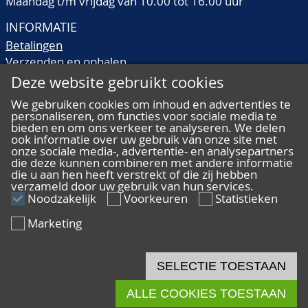
Maandag t/m vrijdag van 10.00 tot 16.00 uur
INFORMATIE
Betalingen
Verzenden en ophalen
Veilingtermen
Deze website gebruikt cookies
Literatuur
We gebruiken cookies om inhoud en advertenties te
Kwaliteitsomschrijvingen
personaliseren, om functies voor sociale media te
Veelgestelde vragen
bieden en om ons verkeer te analyseren. We delen
ook informatie over uw gebruik van onze site met
onze sociale media-, advertentie- en analysepartners
die deze kunnen combineren met andere informatie
die u aan hen heeft verstrekt of die zij hebben
verzameld door uw gebruik van hun services.
ALGEMEEN
Noodzakelijk
Voorkeuren
Statistieken
Ons team
Marketing
Algemene voorwaarden
Privacy
Disclaimer
SELECTIE TOESTAAN
Cookies
ALLE COOKIES TOESTAAN
© 2026 De Nederlandsche Postzegel- en Muntenveiling