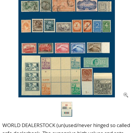
CONTACT
Ons Team
ACCOUNT
80 jarig bestaan
WORLD DEALERSTOCK (un)used/never hinged so called