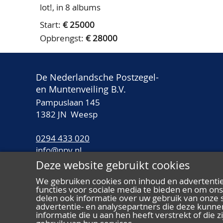
lot!, in 8 albums
Start:
€ 25000
Opbrengst:
€ 28000
De Nederlandsche Postzegel-
en Muntenveiling B.V.
Pampuslaan 145
1382 JN Weesp
0294 433 020
info@npv.nl
Deze website gebruikt cookies
Openingstijden:
We gebruiken cookies om inhoud en advertentie
Maandag t/m vrijdag van 10.00 tot 16.00 uur
functies voor sociale media te bieden en om on
delen ook informatie over uw gebruik van onze s
advertentie- en analysepartners die deze kun
informatie die u aan hen heeft verstrekt of die