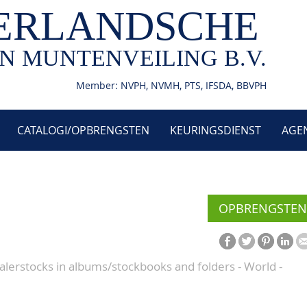
ERLANDSCHE
N MUNTENVEILING B.V.
Member: NVPH, NVMH, PTS, IFSDA, BBVPH
CATALOGI/OPBRENGSTEN
KEURINGSDIENST
AGE
OPBRENGSTEN
alerstocks in albums/stockbooks and folders - World -