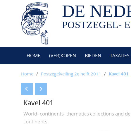
DE NED
POSTZEGEL- E
HOME
(VER)KOPEN
BIEDEN
TAXATIES
Home
/
Postzegelveiling 2e helft 2011
/
Kavel 401
Kavel 401
World- continents- thematics collections and de
continents