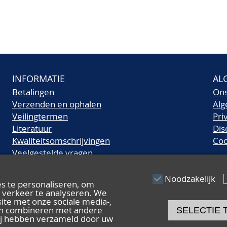
INFORMATIE
AL
Betalingen
On
Verzenden en ophalen
Al
Veilingtermen
Pri
Literatuur
Dis
Kwaliteitsomschrijvingen
Coo
Veelgestelde vragen
Noodzakelijk
s te personaliseren, om
s verkeer te analyseren. We
ite met onze sociale media-,
nen combineren met andere
SELECTIE 
 zij hebben verzameld door uw
© 2026 De Nederlandsche Postzegel- en Muntenveiling