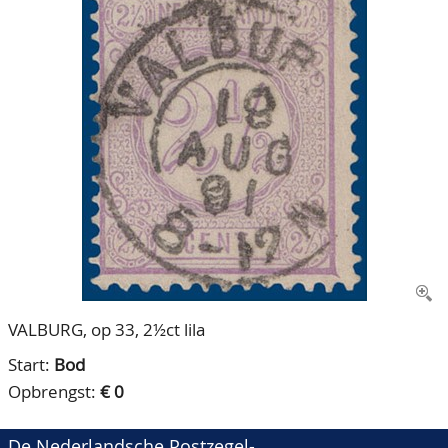
CONTACT
Ons Team
ACCOUNT
80 jarig bestaan
VALBURG, op 33, 2½ct lila
Start:
Bod
Opbrengst:
€ 0
De Nederlandsche Postzegel-