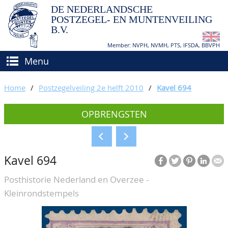
DE NEDERLANDSCHE
POSTZEGEL- EN MUNTENVEILING
B.V.
Member: NVPH, NVMH, PTS, IFSDA, BBVPH
Menu
HOME
Home
/
Postzegelveiling 2e helft 2010
/
Kavel 694
(VER)KOPEN
OPBRENGSTEN
BIEDEN
Hoe verkopen?
TAXATIES
Hoe kopen?
Kavel 694
CATALOGI/OPBRENGSTEN
Voorwaarden
Posthistorie Nederland en Overzee -
KEURINGSDIENST
Kleinrondstempels
AGENDA
OVER ONS