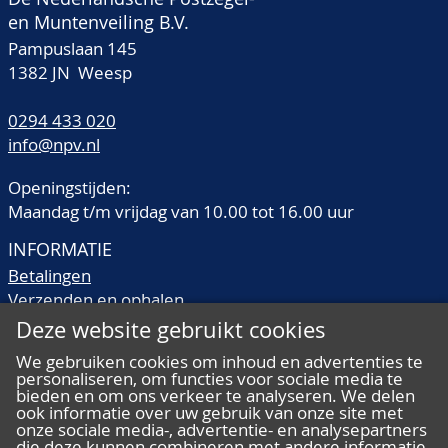
en Muntenveiling B.V.
Pampuslaan 145
1382 JN Weesp
0294 433 020
info@npv.nl
Openingstijden:
Maandag t/m vrijdag van 10.00 tot 16.00 uur
INFORMATIE
Betalingen
Verzenden en ophalen
Veilingtermen
Deze website gebruikt cookies
Literatuur
We gebruiken cookies om inhoud en advertenties te
Kwaliteitsomschrijvingen
personaliseren, om functies voor sociale media te
Veelgestelde vragen
bieden en om ons verkeer te analyseren. We delen
ook informatie over uw gebruik van onze site met
onze sociale media-, advertentie- en analysepartners
die deze kunnen combineren met andere informatie