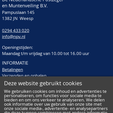
en Muntenveiling B.V.
Pampuslaan 145
1382 JN Weesp
0294 433 020
info@npv.nl
Openingstijden:
Maandag t/m vrijdag van 10.00 tot 16.00 uur
INFORMATIE
Betalingen
Verzenden en ophalen
Veilingtermen
Deze website gebruikt cookies
Literatuur
We gebruiken cookies om inhoud en advertenties te
Kwaliteitsomschrijvingen
personaliseren, om functies voor sociale media te
Veelgestelde vragen
bieden en om ons verkeer te analyseren. We delen
ook informatie over uw gebruik van onze site met
onze sociale media-, advertentie- en analysepartners
die deze kunnen combineren met andere informatie