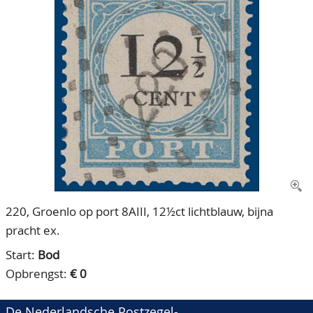
CONTACT
Ons Team
ACCOUNT
80 jarig bestaan
220, Groenlo op port 8AIII, 12½ct lichtblauw, bijna
pracht ex.
Start:
Bod
Opbrengst:
€ 0
De Nederlandsche Postzegel-