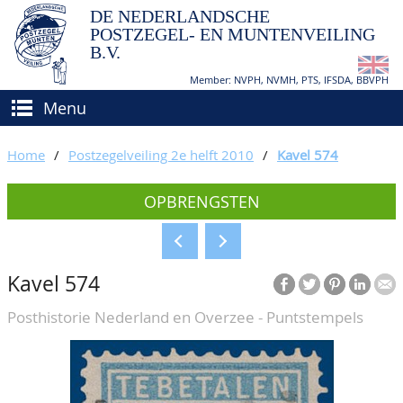
DE NEDERLANDSCHE
POSTZEGEL- EN MUNTENVEILING
B.V.
Member: NVPH, NVMH, PTS, IFSDA, BBVPH
Menu
HOME
Home
/
Postzegelveiling 2e helft 2010
/
Kavel 574
(VER)KOPEN
OPBRENGSTEN
BIEDEN
Hoe verkopen?
TAXATIES
Hoe kopen?
Kavel 574
CATALOGI/OPBRENGSTEN
Voorwaarden
Posthistorie Nederland en Overzee - Puntstempels
KEURINGSDIENST
AGENDA
OVER ONS