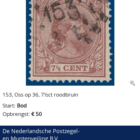
CONTACT
Ons Team
ACCOUNT
80 jarig bestaan
153, Oss op 36, 7½ct roodbruin
Start:
Bod
Opbrengst:
€ 50
De Nederlandsche Postzegel-
en Muntenveiling B.V.