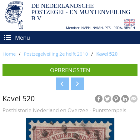
DE NEDERLANDSCHE
POSTZEGEL- EN MUNTENVEILING
B.V.
Member: NVPH, NVMH, PTS, IFSDA, BBVPH
Menu
HOME
Home
/
Postzegelveiling 2e helft 2010
/
Kavel 520
(VER)KOPEN
OPBRENGSTEN
BIEDEN
Hoe verkopen?
TAXATIES
Hoe kopen?
Kavel 520
CATALOGI/OPBRENGSTEN
Voorwaarden
Posthistorie Nederland en Overzee - Puntstempels
KEURINGSDIENST
AGENDA
OVER ONS