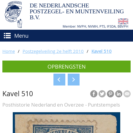
DE NEDERLANDSCHE
POSTZEGEL- EN MUNTENVEILING
B.V.
Member: NVPH, NVMH, PTS, IFSDA, BBVPH
Menu
HOME
Home
/
Postzegelveiling 2e helft 2010
/
Kavel 510
(VER)KOPEN
OPBRENGSTEN
BIEDEN
Hoe verkopen?
TAXATIES
Hoe kopen?
Kavel 510
CATALOGI/OPBRENGSTEN
Voorwaarden
Posthistorie Nederland en Overzee - Puntstempels
KEURINGSDIENST
AGENDA
OVER ONS