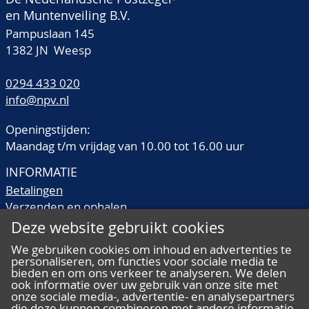
en Muntenveiling B.V.
Pampuslaan 145
1382 JN Weesp
0294 433 020
info@npv.nl
Openingstijden:
Maandag t/m vrijdag van 10.00 tot 16.00 uur
INFORMATIE
Betalingen
Verzenden en ophalen
Veilingtermen
Deze website gebruikt cookies
Literatuur
We gebruiken cookies om inhoud en advertenties te
Kwaliteitsomschrijvingen
personaliseren, om functies voor sociale media te
Veelgestelde vragen
bieden en om ons verkeer te analyseren. We delen
ook informatie over uw gebruik van onze site met
onze sociale media-, advertentie- en analysepartners
die deze kunnen combineren met andere informatie