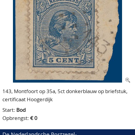
CONTACT
Ons Team
ACCOUNT
80 jarig bestaan
143, Montfoort op 35a, 5ct donkerblauw op briefstuk,
certificaat Hoogerdijk
Start:
Bod
Opbrengst:
€ 0
De Nederlandsche Postzegel-