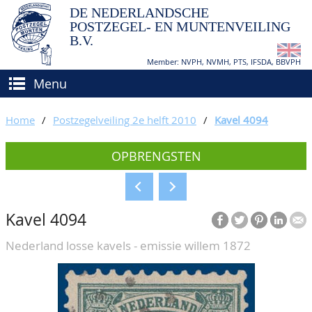
DE NEDERLANDSCHE
POSTZEGEL- EN MUNTENVEILING
B.V.
Member: NVPH, NVMH, PTS, IFSDA, BBVPH
Menu
HOME
Home
/
Postzegelveiling 2e helft 2010
/
Kavel 4094
(VER)KOPEN
OPBRENGSTEN
BIEDEN
Hoe verkopen?
TAXATIES
Hoe kopen?
Kavel 4094
CATALOGI/OPBRENGSTEN
Voorwaarden
Nederland losse kavels - emissie willem 1872
KEURINGSDIENST
AGENDA
OVER ONS