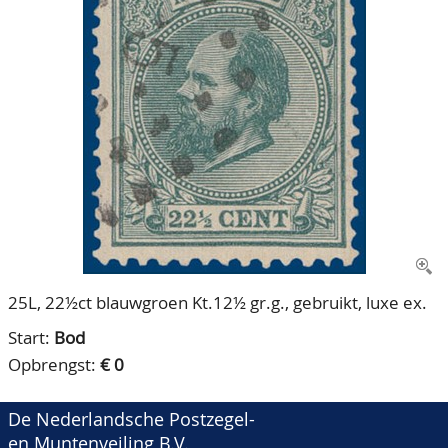
CONTACT
Ons Team
ACCOUNT
80 jarig bestaan
25L, 22½ct blauwgroen Kt.12½ gr.g., gebruikt, luxe ex.
Start:
Bod
Opbrengst:
€ 0
De Nederlandsche Postzegel-
en Muntenveiling B.V.