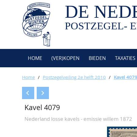
DE NED
POSTZEGEL- E
HOME
(VER)KOPEN
BIEDEN
TAXATIES
Home
/
Postzegelveiling 2e helft 2010
/
Kavel 407
Kavel 4079
Nederland losse kavels - emissie willem 1872