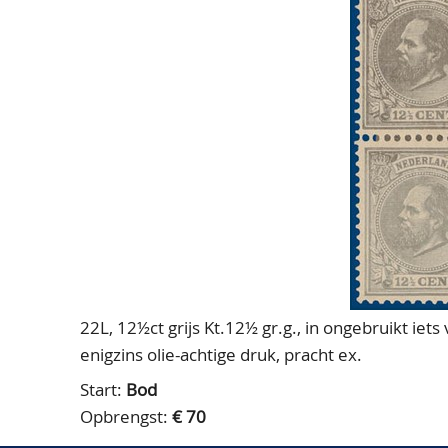
22L, 12½ct grijs Kt.12½ gr.g., in ongebruikt iet
enigzins olie-achtige druk, pracht ex.
Start:
Bod
Opbrengst:
€ 70