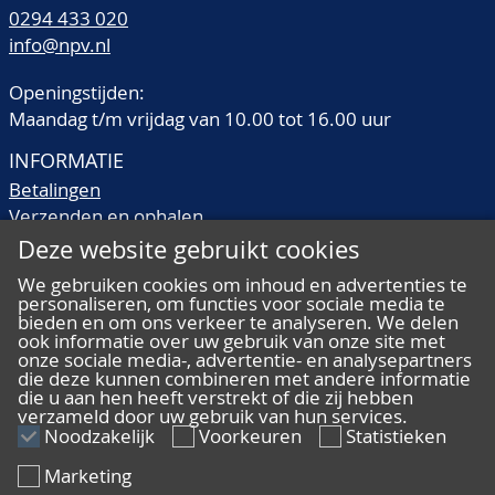
0294 433 020
info@npv.nl
Openingstijden:
Maandag t/m vrijdag van 10.00 tot 16.00 uur
INFORMATIE
Betalingen
Verzenden en ophalen
Veilingtermen
Deze website gebruikt cookies
Literatuur
We gebruiken cookies om inhoud en advertenties te
Kwaliteitsomschrijvingen
personaliseren, om functies voor sociale media te
Veelgestelde vragen
bieden en om ons verkeer te analyseren. We delen
ook informatie over uw gebruik van onze site met
onze sociale media-, advertentie- en analysepartners
die deze kunnen combineren met andere informatie
die u aan hen heeft verstrekt of die zij hebben
verzameld door uw gebruik van hun services.
ALGEMEEN
Noodzakelijk
Voorkeuren
Statistieken
Ons team
Marketing
Algemene voorwaarden