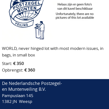
CONTACT
Ons Team
ACCOUNT
80 jarig bestaan
WORLD, never hinged lot with most modern issues, in
bags, in small box
Start:
€ 350
Opbrengst:
€ 360
De Nederlandsche Postzegel-
en Muntenveiling B.V.
Pampuslaan 145
1382 JN Weesp