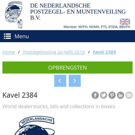
DE NEDERLANDSCHE
POSTZEGEL- EN MUNTENVEILING
B.V.
Member: NVPH, NVMH, PTS, IFSDA, BBVPH
Menu
HOME
Home
/
Postzegelveiling 2e helft 2010
/
Kavel 2384
(VER)KOPEN
OPBRENGSTEN
BIEDEN
Hoe verkopen?
TAXATIES
Hoe kopen?
Kavel 2384
CATALOGI/OPBRENGSTEN
Voorwaarden
World dealerstocks, lots and collections in boxes
KEURINGSDIENST
AGENDA
OVER ONS