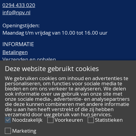
0294 433 020
info@npv.nl
Openingstijden:
Maandag t/m vrijdag van 10.00 tot 16.00 uur
INFORMATIE
Betalingen
Verzenden en ophalen
Veilingtermen
Deze website gebruikt cookies
Literatuur
We gebruiken cookies om inhoud en advertenties te
Kwaliteitsomschrijvingen
personaliseren, om functies voor sociale media te
Veelgestelde vragen
bieden en om ons verkeer te analyseren. We delen
ook informatie over uw gebruik van onze site met
onze sociale media-, advertentie- en analysepartners
die deze kunnen combineren met andere informatie
die u aan hen heeft verstrekt of die zij hebben
verzameld door uw gebruik van hun services.
ALGEMEEN
Noodzakelijk
Voorkeuren
Statistieken
Ons team
Marketing
Algemene voorwaarden