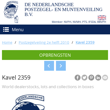
DE NEDERLANDSCHE
POSTZEGEL- EN MUNTENVEILING
B.V.
Member: NVPH, NVMH, PTS, IFSDA, BBVPH
Menu
HOME
Home
/
Postzegelveiling 2e helft 2010
/
Kavel 2359
(VER)KOPEN
OPBRENGSTEN
BIEDEN
Hoe verkopen?
TAXATIES
Hoe kopen?
Kavel 2359
CATALOGI/OPBRENGSTEN
Voorwaarden
World dealerstocks, lots and collections in boxes
KEURINGSDIENST
AGENDA
OVER ONS