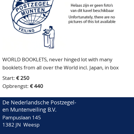
CONTACT
Ons Team
ACCOUNT
80 jarig bestaan
WORLD BOOKLETS, never hinged lot with many
booklets from all over the World incl. Japan, in box
Start:
€ 250
Opbrengst:
€ 440
De Nederlandsche Postzegel-
en Muntenveiling B.V.
Pampuslaan 145
1382 JN Weesp