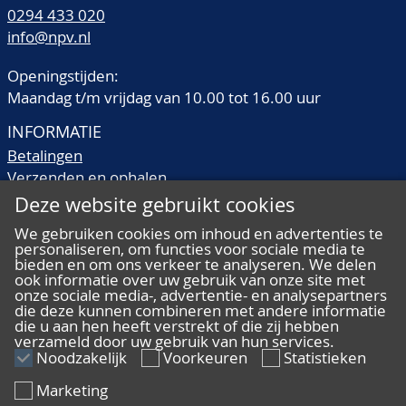
0294 433 020
info@npv.nl
Openingstijden:
Maandag t/m vrijdag van 10.00 tot 16.00 uur
INFORMATIE
Betalingen
Verzenden en ophalen
Veilingtermen
Deze website gebruikt cookies
Literatuur
We gebruiken cookies om inhoud en advertenties te
Kwaliteitsomschrijvingen
personaliseren, om functies voor sociale media te
Veelgestelde vragen
bieden en om ons verkeer te analyseren. We delen
ook informatie over uw gebruik van onze site met
onze sociale media-, advertentie- en analysepartners
die deze kunnen combineren met andere informatie
die u aan hen heeft verstrekt of die zij hebben
verzameld door uw gebruik van hun services.
ALGEMEEN
Noodzakelijk
Voorkeuren
Statistieken
Ons team
Marketing
Algemene voorwaarden