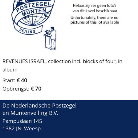
CONTACT
Ons Team
ACCOUNT
80 jarig bestaan
REVENUES ISRAEL, collection incl. blocks of four, in
album
Start:
€ 40
Opbrengst:
€ 70
De Nederlandsche Postzegel-
en Muntenveiling B.V.
Pampuslaan 145
1382 JN Weesp