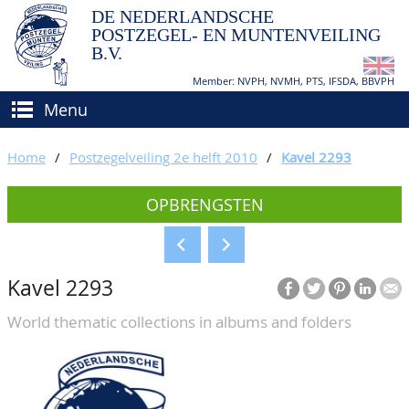
DE NEDERLANDSCHE
POSTZEGEL- EN MUNTENVEILING
B.V.
Member: NVPH, NVMH, PTS, IFSDA, BBVPH
Menu
HOME
Home
/
Postzegelveiling 2e helft 2010
/
Kavel 2293
(VER)KOPEN
OPBRENGSTEN
BIEDEN
Hoe verkopen?
TAXATIES
Hoe kopen?
Kavel 2293
CATALOGI/OPBRENGSTEN
Voorwaarden
World thematic collections in albums and folders
KEURINGSDIENST
AGENDA
OVER ONS