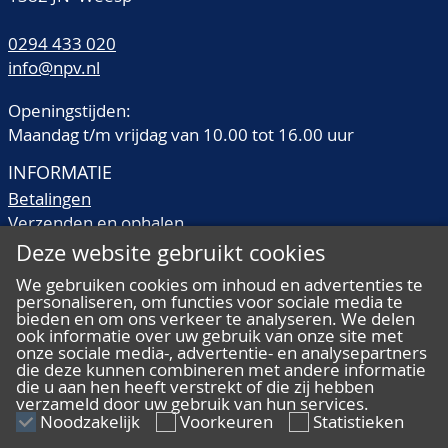
0294 433 020
info@npv.nl
Openingstijden:
Maandag t/m vrijdag van 10.00 tot 16.00 uur
INFORMATIE
Betalingen
Verzenden en ophalen
Veilingtermen
Deze website gebruikt cookies
Literatuur
We gebruiken cookies om inhoud en advertenties te
Kwaliteitsomschrijvingen
personaliseren, om functies voor sociale media te
Veelgestelde vragen
bieden en om ons verkeer te analyseren. We delen
ook informatie over uw gebruik van onze site met
onze sociale media-, advertentie- en analysepartners
die deze kunnen combineren met andere informatie
die u aan hen heeft verstrekt of die zij hebben
verzameld door uw gebruik van hun services.
ALGEMEEN
Noodzakelijk
Voorkeuren
Statistieken
Ons team