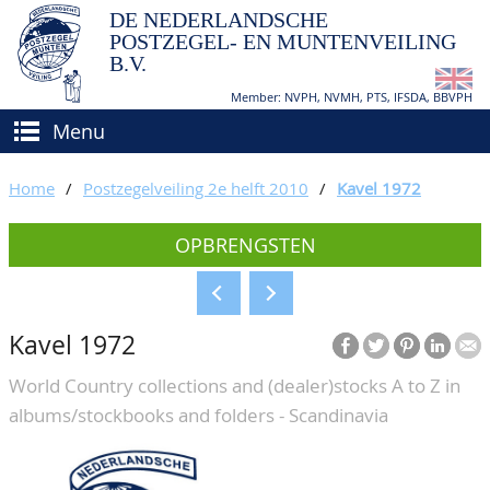
DE NEDERLANDSCHE
POSTZEGEL- EN MUNTENVEILING
B.V.
Member: NVPH, NVMH, PTS, IFSDA, BBVPH
Menu
HOME
Home
/
Postzegelveiling 2e helft 2010
/
Kavel 1972
(VER)KOPEN
OPBRENGSTEN
BIEDEN
Hoe verkopen?
TAXATIES
Hoe kopen?
Kavel 1972
CATALOGI/OPBRENGSTEN
Voorwaarden
World Country collections and (dealer)stocks A to Z in
KEURINGSDIENST
albums/stockbooks and folders - Scandinavia
AGENDA
OVER ONS