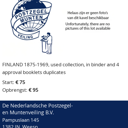
CONTACT
Ons Team
ACCOUNT
80 jarig bestaan
FINLAND 1875-1969, used collection, in binder and 4
approval booklets duplicates
Start:
€ 75
Opbrengst:
€ 95
De Nederlandsche Postzegel-
en Muntenveiling B.V.
Pampuslaan 145
1382 JN Weesp