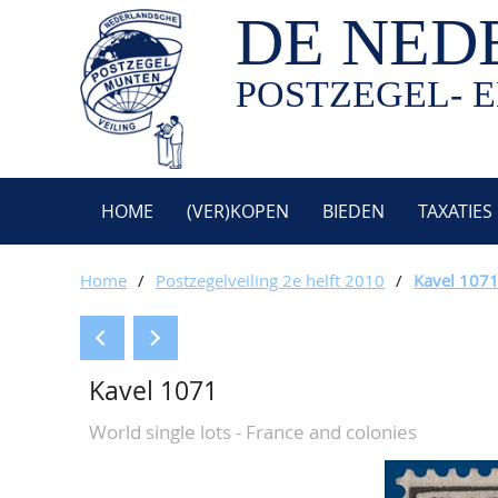
DE NED
POSTZEGEL- E
HOME
(VER)KOPEN
BIEDEN
TAXATIES
Home
/
Postzegelveiling 2e helft 2010
/
Kavel 107
Kavel 1071
World single lots - France and colonies