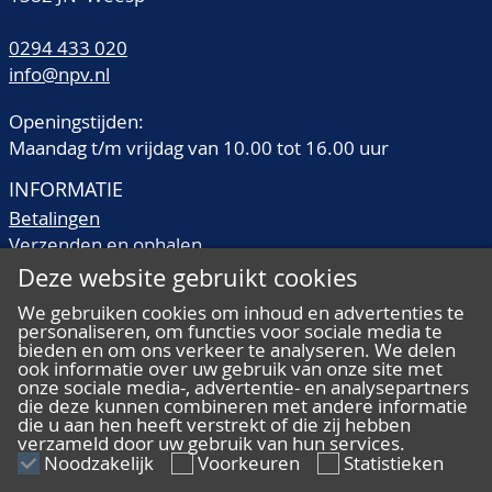
0294 433 020
info@npv.nl
Openingstijden:
Maandag t/m vrijdag van 10.00 tot 16.00 uur
INFORMATIE
Betalingen
Verzenden en ophalen
Veilingtermen
Deze website gebruikt cookies
Literatuur
We gebruiken cookies om inhoud en advertenties te
Kwaliteitsomschrijvingen
personaliseren, om functies voor sociale media te
Veelgestelde vragen
bieden en om ons verkeer te analyseren. We delen
ook informatie over uw gebruik van onze site met
onze sociale media-, advertentie- en analysepartners
die deze kunnen combineren met andere informatie
die u aan hen heeft verstrekt of die zij hebben
verzameld door uw gebruik van hun services.
ALGEMEEN
Noodzakelijk
Voorkeuren
Statistieken
Ons team