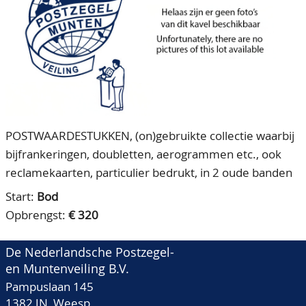
CONTACT
Ons Team
ACCOUNT
80 jarig bestaan
POSTWAARDESTUKKEN, (on)gebruikte collectie waarbij
bijfrankeringen, doubletten, aerogrammen etc., ook
reclamekaarten, particulier bedrukt, in 2 oude banden
Start:
Bod
Opbrengst:
€ 320
De Nederlandsche Postzegel-
en Muntenveiling B.V.
Pampuslaan 145
1382 JN Weesp