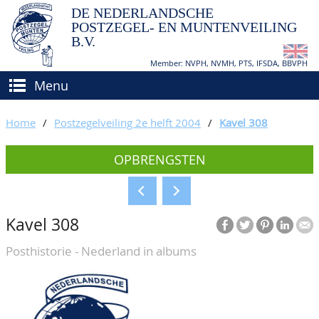
DE NEDERLANDSCHE
POSTZEGEL- EN MUNTENVEILING
B.V.
Member: NVPH, NVMH, PTS, IFSDA, BBVPH
Menu
HOME
Home
/
Postzegelveiling 2e helft 2004
/
Kavel 308
(VER)KOPEN
OPBRENGSTEN
BIEDEN
Hoe verkopen?
TAXATIES
Hoe kopen?
Kavel 308
CATALOGI/OPBRENGSTEN
Voorwaarden
Posthistorie - Nederland in albums
KEURINGSDIENST
AGENDA
OVER ONS