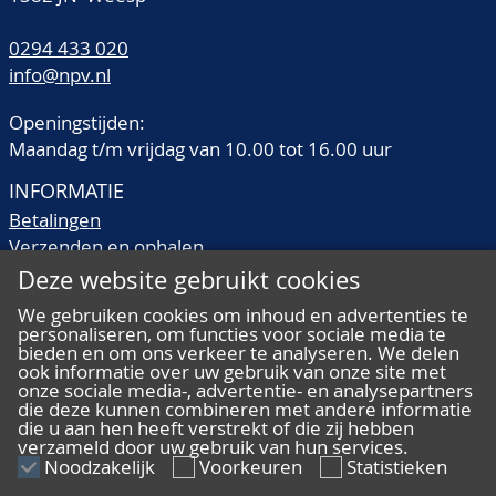
0294 433 020
info@npv.nl
Openingstijden:
Maandag t/m vrijdag van 10.00 tot 16.00 uur
INFORMATIE
Betalingen
Verzenden en ophalen
Veilingtermen
Deze website gebruikt cookies
Literatuur
We gebruiken cookies om inhoud en advertenties te
Kwaliteitsomschrijvingen
personaliseren, om functies voor sociale media te
Veelgestelde vragen
bieden en om ons verkeer te analyseren. We delen
ook informatie over uw gebruik van onze site met
onze sociale media-, advertentie- en analysepartners
die deze kunnen combineren met andere informatie
die u aan hen heeft verstrekt of die zij hebben
verzameld door uw gebruik van hun services.
ALGEMEEN
Noodzakelijk
Voorkeuren
Statistieken
Ons team