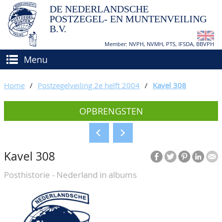
DE NEDERLANDSCHE
POSTZEGEL- EN MUNTENVEILING
B.V.
Member: NVPH, NVMH, PTS, IFSDA, BBVPH
Menu
HOME
Home
/
Postzegelveiling 2e helft 2004
/
Kavel 308
(VER)KOPEN
OPBRENGSTEN
BIEDEN
Hoe verkopen?
TAXATIES
Hoe kopen?
Kavel 308
CATALOGI/OPBRENGSTEN
Voorwaarden
Posthistorie - Nederland in albums
KEURINGSDIENST
AGENDA
OVER ONS