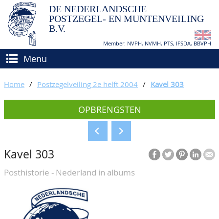
DE NEDERLANDSCHE
POSTZEGEL- EN MUNTENVEILING
B.V.
Member: NVPH, NVMH, PTS, IFSDA, BBVPH
Menu
HOME
Home
/
Postzegelveiling 2e helft 2004
/
Kavel 303
(VER)KOPEN
OPBRENGSTEN
BIEDEN
Hoe verkopen?
TAXATIES
Hoe kopen?
Kavel 303
CATALOGI/OPBRENGSTEN
Voorwaarden
Posthistorie - Nederland in albums
KEURINGSDIENST
AGENDA
OVER ONS