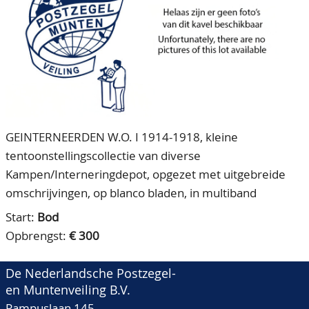
CONTACT
Ons Team
ACCOUNT
80 jarig bestaan
GEINTERNEERDEN W.O. I 1914-1918, kleine
tentoonstellingscollectie van diverse
Kampen/Interneringdepot, opgezet met uitgebreide
omschrijvingen, op blanco bladen, in multiband
Start:
Bod
Opbrengst:
€ 300
De Nederlandsche Postzegel-
en Muntenveiling B.V.
Pampuslaan 145