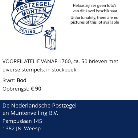
CONTACT
Ons Team
ACCOUNT
80 jarig bestaan
VOORFILATELIE VANAF 1760, ca. 50 brieven met
diverse stempels, in stockboek
Start:
Bod
Opbrengst:
€ 90
De Nederlandsche Postzegel-
en Muntenveiling B.V.
Pampuslaan 145
1382 JN Weesp