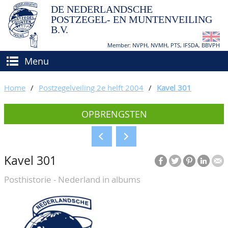
DE NEDERLANDSCHE
POSTZEGEL- EN MUNTENVEILING
B.V.
Member: NVPH, NVMH, PTS, IFSDA, BBVPH
Menu
HOME
Home
/
Postzegelveiling 2e helft 2004
/
Kavel 301
(VER)KOPEN
OPBRENGSTEN
BIEDEN
Hoe verkopen?
TAXATIES
Hoe kopen?
Kavel 301
CATALOGI/OPBRENGSTEN
Voorwaarden
Posthistorie - Nederland in albums
KEURINGSDIENST
AGENDA
OVER ONS