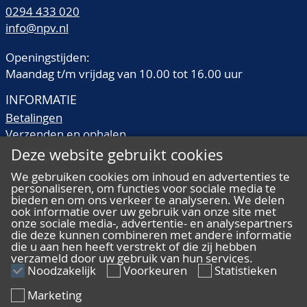
0294 433 020
info@npv.nl
Openingstijden:
Maandag t/m vrijdag van 10.00 tot 16.00 uur
INFORMATIE
Betalingen
Verzenden en ophalen
Veilingtermen
Deze website gebruikt cookies
Literatuur
We gebruiken cookies om inhoud en advertenties te
Kwaliteitsomschrijvingen
personaliseren, om functies voor sociale media te
Veelgestelde vragen
bieden en om ons verkeer te analyseren. We delen
ook informatie over uw gebruik van onze site met
onze sociale media-, advertentie- en analysepartners
die deze kunnen combineren met andere informatie
die u aan hen heeft verstrekt of die zij hebben
verzameld door uw gebruik van hun services.
ALGEMEEN
Noodzakelijk
Voorkeuren
Statistieken
Ons team
Marketing
Algemene voorwaarden