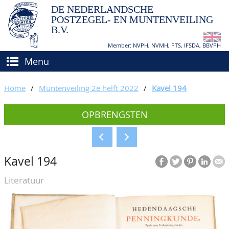
DE NEDERLANDSCHE
POSTZEGEL- EN MUNTENVEILING
B.V.
Member: NVPH, NVMH, PTS, IFSDA, BBVPH
Menu
HOME
Home
/
Muntenveiling 2e helft 2022
/
Kavel 194
(VER)KOPEN
OPBRENGSTEN
BIEDEN
Hoe verkopen?
TAXATIES
Hoe kopen?
Kavel 194
CATALOGI/OPBRENGSTEN
Voorwaarden
Literatuur
KEURINGSDIENST
AGENDA
OVER ONS