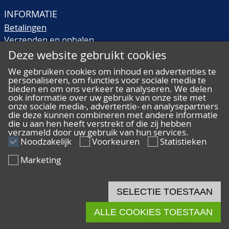
INFORMATIE
Betalingen
Verzenden en ophalen
Veilingtermen
Deze website gebruikt cookies
Literatuur
We gebruiken cookies om inhoud en advertenties te
Kwaliteitsomschrijvingen
personaliseren, om functies voor sociale media te
bieden en om ons verkeer te analyseren. We delen
Veelgestelde vragen
ook informatie over uw gebruik van onze site met
onze sociale media-, advertentie- en analysepartners
die deze kunnen combineren met andere informatie
die u aan hen heeft verstrekt of die zij hebben
verzameld door uw gebruik van hun services.
ALGEMEEN
Noodzakelijk
Voorkeuren
Statistieken
Ons team
Marketing
Algemene voorwaarden
Privacy
Disclaimer
SELECTIE TOESTAAN
Cookies
ALLE COOKIES TOESTAAN
© 2026 De Nederlandsche Postzegel- en Muntenveiling