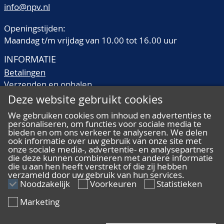
info@npv.nl
Openingstijden:
Maandag t/m vrijdag van 10.00 tot 16.00 uur
INFORMATIE
Betalingen
Verzenden en ophalen
Veilingtermen
Deze website gebruikt cookies
Literatuur
We gebruiken cookies om inhoud en advertenties te
Kwaliteitsomschrijvingen
personaliseren, om functies voor sociale media te
Veelgestelde vragen
bieden en om ons verkeer te analyseren. We delen
ook informatie over uw gebruik van onze site met
onze sociale media-, advertentie- en analysepartners
die deze kunnen combineren met andere informatie
die u aan hen heeft verstrekt of die zij hebben
verzameld door uw gebruik van hun services.
ALGEMEEN
Noodzakelijk
Voorkeuren
Statistieken
Ons team
Marketing
Algemene voorwaarden
Privacy