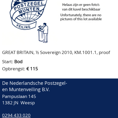
CONTACT
Ons Team
ACCOUNT
80 jarig bestaan
GREAT BRITAIN, ½ Sovereign 2010, KM.1001.1, proof
Start:
Bod
Opbrengst:
€ 115
De Nederlandsche Postzegel-
en Muntenveiling B.V.
Pampuslaan 145
1382 JN Weesp
0294 433 020