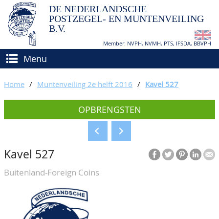
DE NEDERLANDSCHE
POSTZEGEL- EN MUNTENVEILING
B.V.
Member: NVPH, NVMH, PTS, IFSDA, BBVPH
Menu
HOME
Home
/
Muntenveiling 2e helft 2016
/
Kavel 527
(VER)KOPEN
OPBRENGSTEN
BIEDEN
Hoe verkopen?
TAXATIES
Hoe kopen?
Kavel 527
CATALOGI/OPBRENGSTEN
Voorwaarden
Buitenland-Foreign Coins
KEURINGSDIENST
AGENDA
OVER ONS