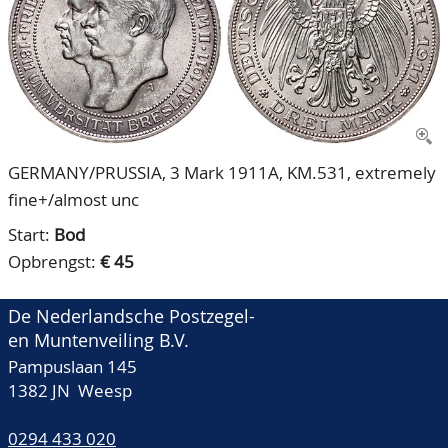
CONTACT
Ons Team
ACCOUNT
80 jarig bestaan
GERMANY/PRUSSIA, 3 Mark 1911A, KM.531, extremely
fine+/almost unc
Start:
Bod
Opbrengst:
€ 45
De Nederlandsche Postzegel-
en Muntenveiling B.V.
Pampuslaan 145
1382 JN Weesp
0294 433 020