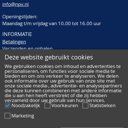
info@npv.nl
Openingstijden:
Maandag t/m vrijdag van 10.00 tot 16.00 uur
INFORMATIE
Betalingen
Verzenden en ophalen
Veilingtermen
Deze website gebruikt cookies
Literatuur
We gebruiken cookies om inhoud en advertenties te
Kwaliteitsomschrijvingen
personaliseren, om functies voor sociale media te
bieden en om ons verkeer te analyseren. We delen
Veelgestelde vragen
ook informatie over uw gebruik van onze site met
onze sociale media-, advertentie- en analysepartners
die deze kunnen combineren met andere informatie
die u aan hen heeft verstrekt of die zij hebben
verzameld door uw gebruik van hun services.
ALGEMEEN
Noodzakelijk
Voorkeuren
Statistieken
Ons team
Marketing
Algemene voorwaarden
Privacy