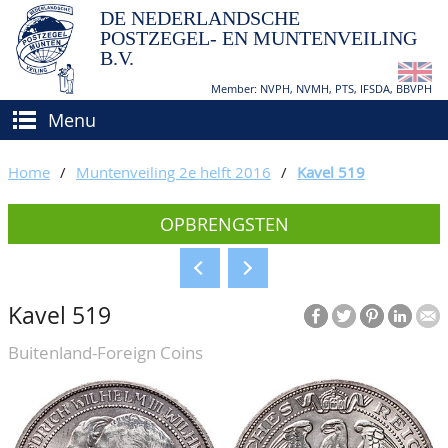
DE NEDERLANDSCHE
POSTZEGEL- EN MUNTENVEILING
B.V.
Member: NVPH, NVMH, PTS, IFSDA, BBVPH
Menu
HOME
Home
/
Muntenveiling 2e helft 2016
/
Kavel 519
(VER)KOPEN
OPBRENGSTEN
BIEDEN
Hoe verkopen?
TAXATIES
Hoe kopen?
Kavel 519
CATALOGI/OPBRENGSTEN
Voorwaarden
Buitenland-Foreign Coins
KEURINGSDIENST
AGENDA
OVER ONS