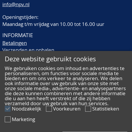
info@npv.nl
Openingstijden:
Maandag t/m vrijdag van 10.00 tot 16.00 uur
INFORMATIE
Betalingen
Verzenden en ophalen
Veilingtermen
Deze website gebruikt cookies
Literatuur
We gebruiken cookies om inhoud en advertenties te
Kwaliteitsomschrijvingen
personaliseren, om functies voor sociale media te
bieden en om ons verkeer te analyseren. We delen
Veelgestelde vragen
ook informatie over uw gebruik van onze site met
onze sociale media-, advertentie- en analysepartners
die deze kunnen combineren met andere informatie
die u aan hen heeft verstrekt of die zij hebben
verzameld door uw gebruik van hun services.
ALGEMEEN
Noodzakelijk
Voorkeuren
Statistieken
Ons team
Marketing
Algemene voorwaarden
Privacy