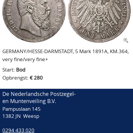
CONTACT
Ons Team
ACCOUNT
80 jarig bestaan
GERMANY/HESSE-DARMSTADT, 5 Mark 1891A, KM.364,
very fine/very fine+
Start:
Bod
Opbrengst:
€ 280
De Nederlandsche Postzegel-
en Muntenveiling B.V.
Pampuslaan 145
1382 JN Weesp
0294 433 020